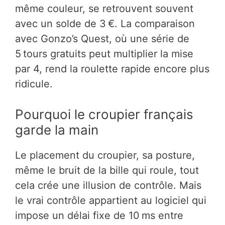
même couleur, se retrouvent souvent
avec un solde de 3 €. La comparaison
avec Gonzo’s Quest, où une série de
5 tours gratuits peut multiplier la mise
par 4, rend la roulette rapide encore plus
ridicule.
Pourquoi le croupier français
garde la main
Le placement du croupier, sa posture,
même le bruit de la bille qui roule, tout
cela crée une illusion de contrôle. Mais
le vrai contrôle appartient au logiciel qui
impose un délai fixe de 10 ms entre