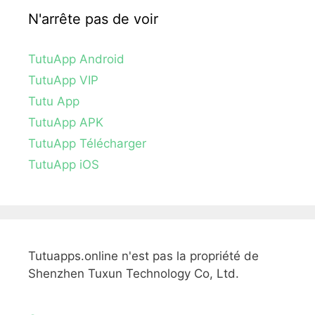
N'arrête pas de voir
TutuApp Android
TutuApp VIP
Tutu App
TutuApp APK
TutuApp Télécharger
TutuApp iOS
Tutuapps.online n'est pas la propriété de
Shenzhen Tuxun Technology Co, Ltd.