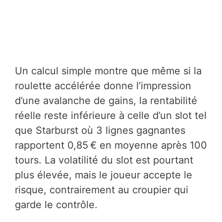
Un calcul simple montre que même si la
roulette accélérée donne l’impression
d’une avalanche de gains, la rentabilité
réelle reste inférieure à celle d’un slot tel
que Starburst où 3 lignes gagnantes
rapportent 0,85 € en moyenne après 100
tours. La volatilité du slot est pourtant
plus élevée, mais le joueur accepte le
risque, contrairement au croupier qui
garde le contrôle.