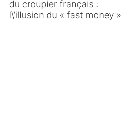
du croupier français :
l\’illusion du « fast money »