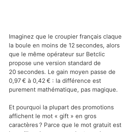
Imaginez que le croupier français claque
la boule en moins de 12 secondes, alors
que le même opérateur sur Betclic
propose une version standard de
20 secondes. Le gain moyen passe de
0,97 € à 0,42 € : la différence est
purement mathématique, pas magique.
Et pourquoi la plupart des promotions
affichent le mot « gift » en gros
caractères ? Parce que le mot gratuit est