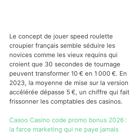
Le concept de jouer speed roulette
croupier français semble séduire les
novices comme les vieux requins qui
croient que 30 secondes de tournage
peuvent transformer 10 € en 1 000 €. En
2023, la moyenne de mise sur la version
accélérée dépasse 5 €, un chiffre qui fait
frissonner les comptables des casinos.
Casoo Casino code promo bonus 2026 :
la farce marketing qui ne paye jamais