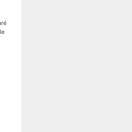
aré
le