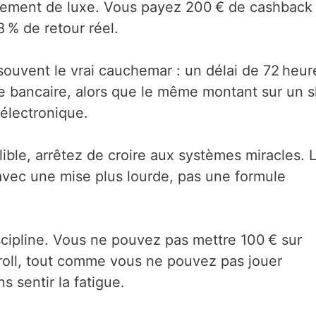
itement de luxe. Vous payez 200 € de cashback
 % de retour réel.
 souvent le vrai cauchemar : un délai de 72 heur
e bancaire, alors que le même montant sur un s
 électronique.
lible, arrêtez de croire aux systèmes miracles. 
avec une mise plus lourde, pas une formule
iscipline. Vous ne pouvez pas mettre 100 € sur
roll, tout comme vous ne pouvez pas jouer
s sentir la fatigue.