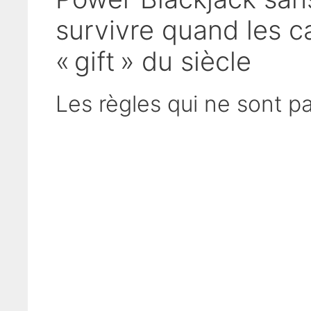
survivre quand les c
« gift » du siècle
Les règles qui ne sont p