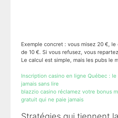
Exemple concret : vous misez 20 €, le
de 10 €. Si vous refusez, vous repartez 
Le calcul est simple, mais les pubs le 
Inscription casino en ligne Québec : 
jamais sans lire
blazzio casino réclamez votre bonus ma
gratuit qui ne paie jamais
Stratégies qui tiennent l