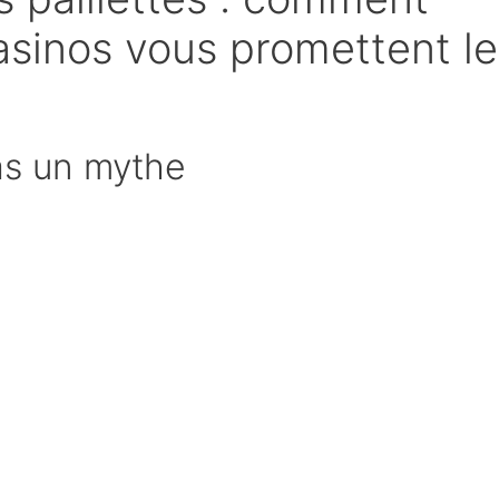
asinos vous promettent le
as un mythe