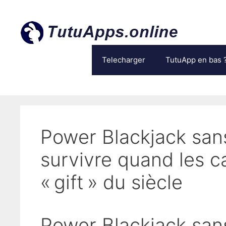
Aller
au
contenu
Telecharger
TutuApp en bas 
Power Blackjack sans
survivre quand les c
« gift » du siècle
Power Blackjack sans