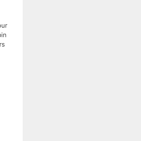
our
pin
rs