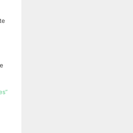
te
le
es”