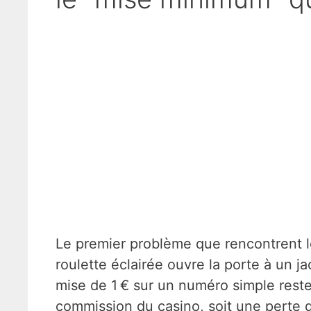
Le premier problème que rencontrent le
roulette éclairée ouvre la porte à un j
mise de 1 € sur un numéro simple reste
commission du casino, soit une perte d