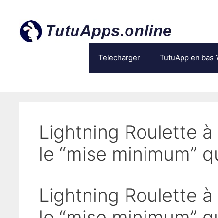
Aller
au
contenu
Telecharger
TutuApp en bas 
Lightning Roulette à 1
le “mise minimum” qu
Lightning Roulette à 1
le “mise minimum” qu