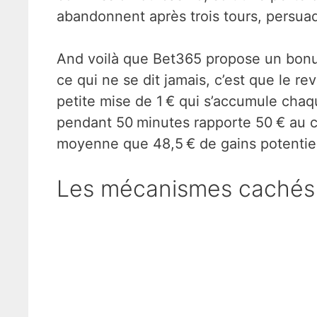
abandonnent après trois tours, persuadé
And voilà que Bet365 propose un bonus 
ce qui ne se dit jamais, c’est que le 
petite mise de 1 € qui s’accumule chaq
pendant 50 minutes rapporte 50 € au ca
moyenne que 48,5 € de gains potentiel
Les mécanismes cachés d