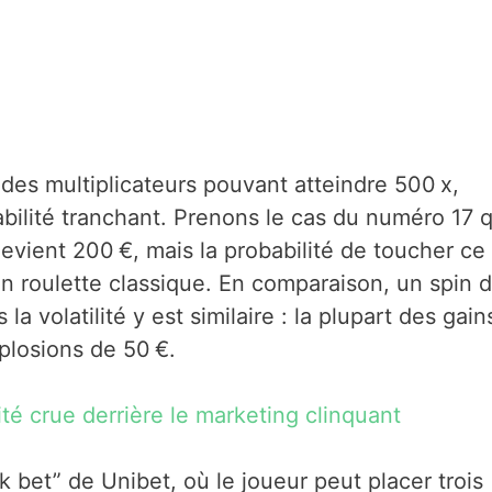
 des multiplicateurs pouvant atteindre 500 x,
bilité tranchant. Prenons le cas du numéro 17 q
devient 200 €, mais la probabilité de toucher ce
n roulette classique. En comparaison, un spin 
a volatilité y est similaire : la plupart des gain
plosions de 50 €.
té crue derrière le marketing clinquant
k bet” de Unibet, où le joueur peut placer trois