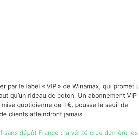
er par le label « VIP » de Winamax, qui promet 
aut qu’un rideau de coton. Un abonnement VIP
a mise quotidienne de 1 €, pousse le seuil de
de clients atteindront jamais.
 sans dépôt France : la vérité crue derrière les