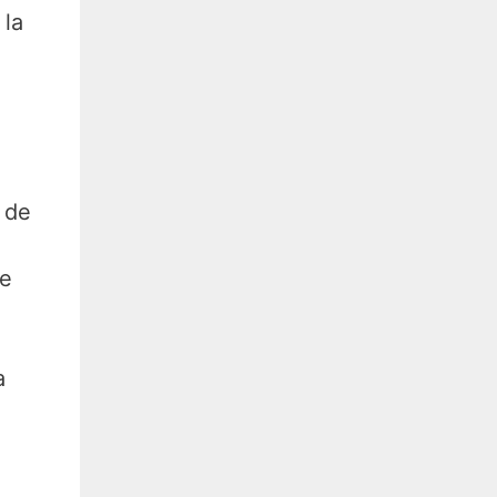
 la
r de
de
a