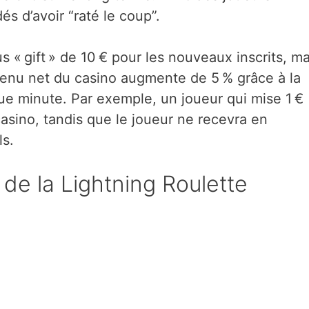
s d’avoir “raté le coup”.
« gift » de 10 € pour les nouveaux inscrits, ma
revenu net du casino augmente de 5 % grâce à la
ue minute. Par exemple, un joueur qui mise 1 €
sino, tandis que le joueur ne recevra en
s.
e la Lightning Roulette