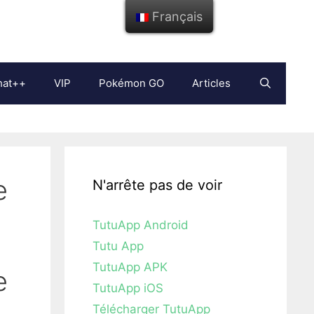
Français
hat++
VIP
Pokémon GO
Articles
e
N'arrête pas de voir
TutuApp Android
Tutu App
TutuApp APK
e
TutuApp iOS
Télécharger TutuApp