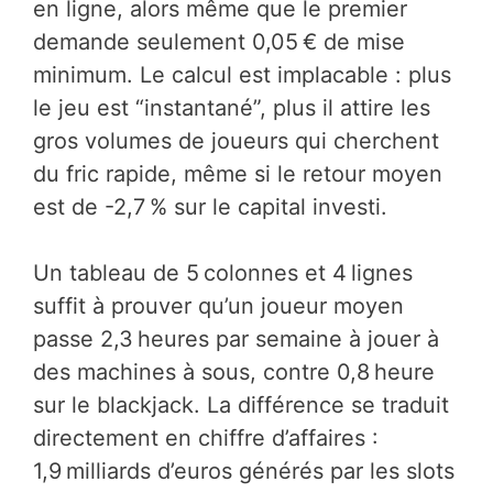
en ligne, alors même que le premier
demande seulement 0,05 € de mise
minimum. Le calcul est implacable : plus
le jeu est “instantané”, plus il attire les
gros volumes de joueurs qui cherchent
du fric rapide, même si le retour moyen
est de -2,7 % sur le capital investi.
Un tableau de 5 colonnes et 4 lignes
suffit à prouver qu’un joueur moyen
passe 2,3 heures par semaine à jouer à
des machines à sous, contre 0,8 heure
sur le blackjack. La différence se traduit
directement en chiffre d’affaires :
1,9 milliards d’euros générés par les slots