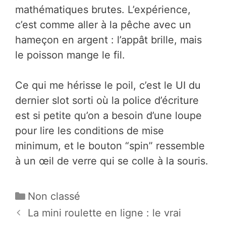
mathématiques brutes. L’expérience,
c’est comme aller à la pêche avec un
hameçon en argent : l’appât brille, mais
le poisson mange le fil.
Ce qui me hérisse le poil, c’est le UI du
dernier slot sorti où la police d’écriture
est si petite qu’on a besoin d’une loupe
pour lire les conditions de mise
minimum, et le bouton “spin” ressemble
à un œil de verre qui se colle à la souris.
Catégories
Non classé
La mini roulette en ligne : le vrai