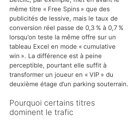
même titre « Free Spins » que des
publicités de lessive, mais le taux de
conversion réel passe de 0,3 % à 0,7 %
lorsqu’on teste la même offre sur un
tableau Excel en mode « cumulative
win ». La différence est à peine
perceptible, pourtant elle suffit à
transformer un joueur en « VIP » du
deuxième étage d’un parking souterrain.
Pourquoi certains titres
dominent le trafic