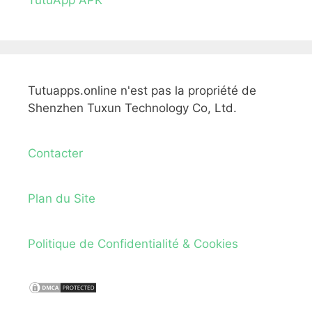
TutuApp APK
Tutuapps.online n'est pas la propriété de
Shenzhen Tuxun Technology Co, Ltd.
Contacter
Plan du Site
Politique de Confidentialité & Cookies