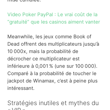
Video Poker PayPal : Le vrai coût de la
“gratuité” que les casinos aiment vanter
Meanwhile, les jeux comme Book of
Dead offrent des multiplicateurs jusqu’à
10 000x, mais la probabilité de
décrocher ce multiplicateur est
inférieure à 0,001 % (une sur 100 000).
Comparé à la probabilité de toucher le
jackpot de Winamax, c’est à peine plus
intéressant.
Stratégies inutiles et mythes du