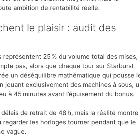
ute ambition de rentabilité réelle.
hent le plaisir : audit des
es représentent 25 % du volume total des mises,
mpte pas, alors que chaque tour sur Starburst
rée un déséquilibre mathématique qui pousse l
 en jouant exclusivement des machines à sous, u
jeu à 45 minutes avant l’épuisement du bonus.
délais de retrait de 48 h, mais la réalité montre
 regarder les horloges tourner pendant que le
ne vague.