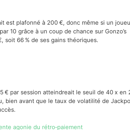
ait est plafonné à 200 €, donc même si un joueu
€ par 10 grâce à un coup de chance sur Gonzo’s
, soit 66 % de ses gains théoriques.
 € par session atteindreait le seuil de 40 x en
u, bien avant que le taux de volatilité de Jackpo
uccès.
lente agonie du rétro‑paiement