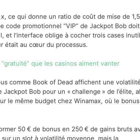
x, ce qui donne un ratio de coût de mise de 1,5
 le code promotionnel “VIP” de Jackpot Bob doit
, et l’interface oblige à cocher trois cases inuti
r était au cœur du processus.
 “gratuité” que les casinos aiment vanter
ous comme Book of Dead affichent une volatilit
 Jackpot Bob pour un « challenge » de l’élite, a
 sur le même budget chez Winamax, où le bonus
former 50 € de bonus en 250 € de gains bruts a
ur un slot à volatilité moyenne, mais la