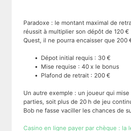
Paradoxe : le montant maximal de retr
réussit à multiplier son dépôt de 120 
Quest, il ne pourra encaisser que 200 €
Dépot initial requis : 30 €
Mise requise : 40 x le bonus
Plafond de retrait : 200 €
Un autre exemple : un joueur qui mise 5
parties, soit plus de 20 h de jeu contin
Bob ne fasse vaciller les chances de s
Casino en ligne payer par chèque : la 