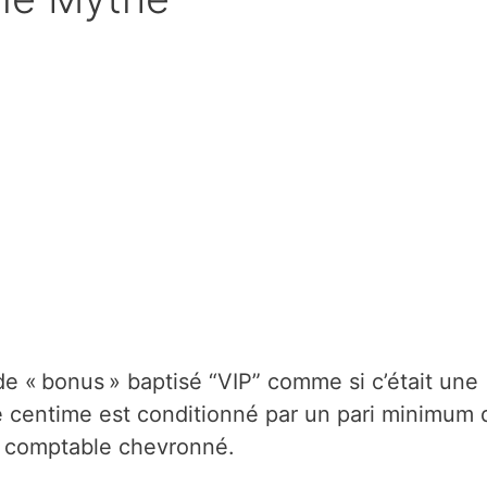
e « bonus » baptisé “VIP” comme si c’était une
ue centime est conditionné par un pari minimum 
un comptable chevronné.