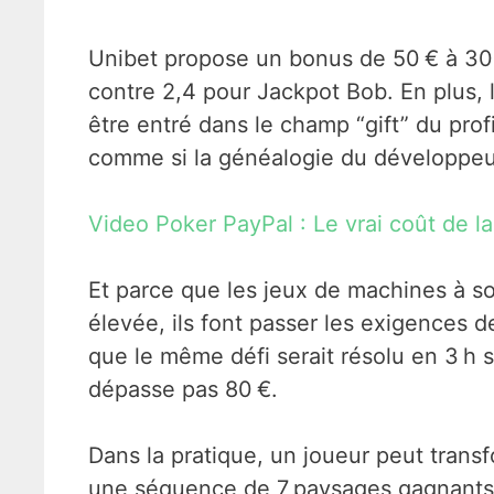
Unibet propose un bonus de 50 € à 30 
contre 2,4 pour Jackpot Bob. En plus,
être entré dans le champ “gift” du profil
comme si la généalogie du développeu
Video Poker PayPal : Le vrai coût de la
Et parce que les jeux de machines à s
élevée, ils font passer les exigences de
que le même défi serait résolu en 3 h
dépasse pas 80 €.
Dans la pratique, un joueur peut trans
une séquence de 7 paysages gagnants s