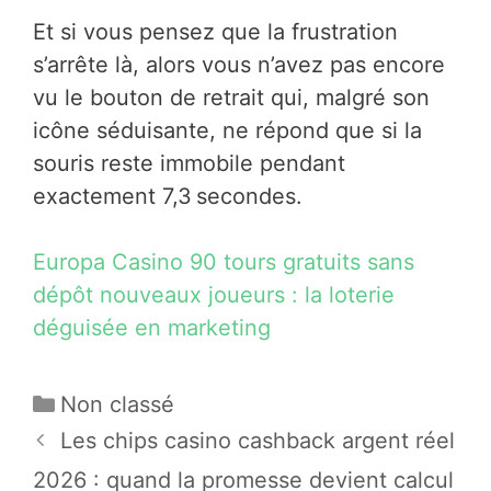
Et si vous pensez que la frustration
s’arrête là, alors vous n’avez pas encore
vu le bouton de retrait qui, malgré son
icône séduisante, ne répond que si la
souris reste immobile pendant
exactement 7,3 secondes.
Europa Casino 90 tours gratuits sans
dépôt nouveaux joueurs : la loterie
déguisée en marketing
Catégories
Non classé
Les chips casino cashback argent réel
2026 : quand la promesse devient calcul