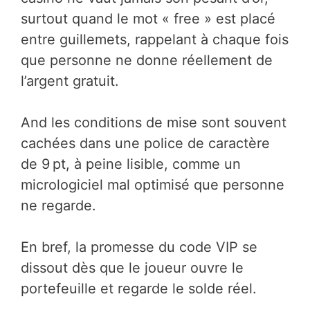
surtout quand le mot « free » est placé
entre guillemets, rappelant à chaque fois
que personne ne donne réellement de
l’argent gratuit.
And les conditions de mise sont souvent
cachées dans une police de caractère
de 9 pt, à peine lisible, comme un
micrologiciel mal optimisé que personne
ne regarde.
En bref, la promesse du code VIP se
dissout dès que le joueur ouvre le
portefeuille et regarde le solde réel.