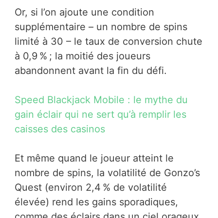
Or, si l’on ajoute une condition
supplémentaire – un nombre de spins
limité à 30 – le taux de conversion chute
à 0,9 % ; la moitié des joueurs
abandonnent avant la fin du défi.
Speed Blackjack Mobile : le mythe du
gain éclair qui ne sert qu’à remplir les
caisses des casinos
Et même quand le joueur atteint le
nombre de spins, la volatilité de Gonzo’s
Quest (environ 2,4 % de volatilité
élevée) rend les gains sporadiques,
comme des éclairs dans un ciel orageux.