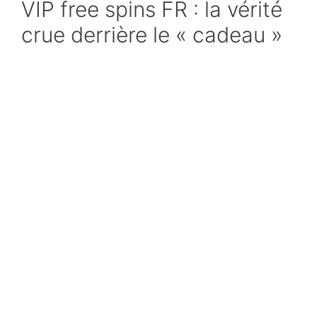
VIP free spins FR : la vérité
crue derrière le « cadeau »