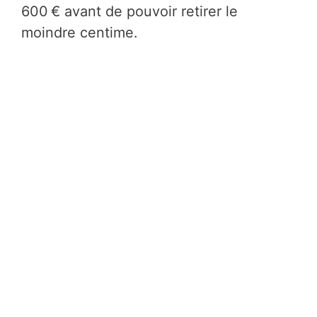
600 € avant de pouvoir retirer le
moindre centime.