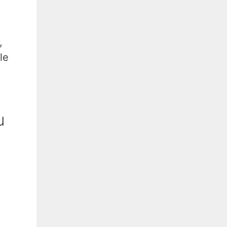
,
le
u