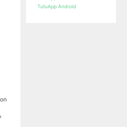
TutuApp Android
 on
«