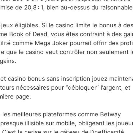
mise de 20,8 : 1, bien au-dessus du raisonnable
jeux éligibles. Si le casino limite le bonus à de
mme Book of Dead, vous êtes contraint à des gai
ilité comme Mega Joker pourrait offrir des profi
re que le casino veut contrôler non seulement l
gains.
et casino bonus sans inscription jouez mainten
ours nécessaires pour “débloquer” l’argent, et
emière page.
e les meilleures plateformes comme Betway
 presque illisible sur mobile, obligeant les joueu
’est la cerise sur le gâteau de l’inefficacité