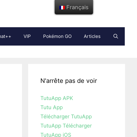
Français
hat++
VIP
Pokémon GO
Articles
N'arrête pas de voir
TutuApp APK
Tutu App
Télécharger TutuApp
TutuApp Télécharger
TutuApp iOS