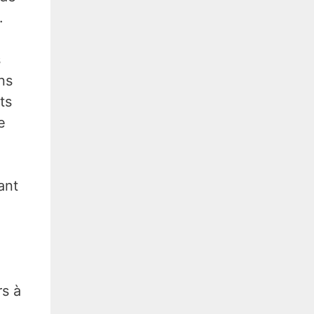
.
s
ns
ts
e
ant
rs à