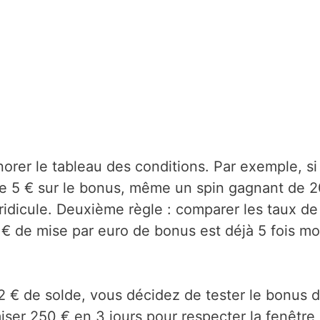
norer le tableau des conditions. Par exemple, si 
e 5 € sur le bonus, même un spin gagnant de 2
 ridicule. Deuxième règle : comparer les taux de
€ de mise par euro de bonus est déjà 5 fois mo
2 € de solde, vous décidez de tester le bonus 
iser 250 € en 3 jours pour respecter la fenêtre