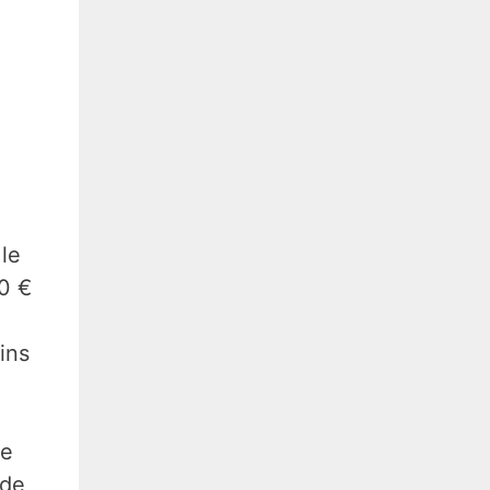
le
0 €
ins
de
 de