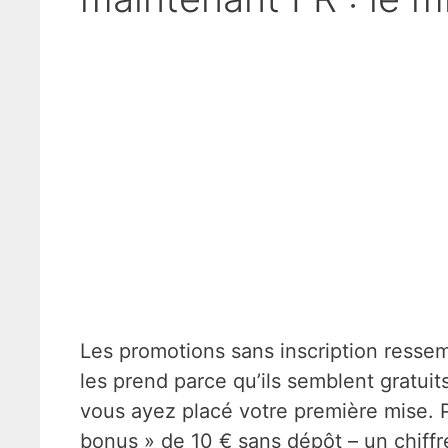
Les promotions sans inscription ressemb
les prend parce qu’ils semblent gratui
vous ayez placé votre première mise. 
bonus » de 10 € sans dépôt – un chiffr