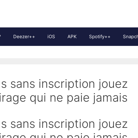
?
Deezer++
iOS
APK
Spotify++
Snapc
 sans inscription jouez
irage qui ne paie jamais
 sans inscription jouez
irage qui ne paie jamais