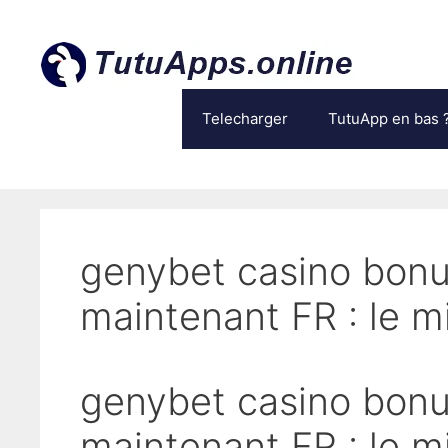
Aller
au
contenu
Telecharger
TutuApp en bas 
genybet casino bonus
maintenant FR : le m
genybet casino bonus
maintenant FR : le m