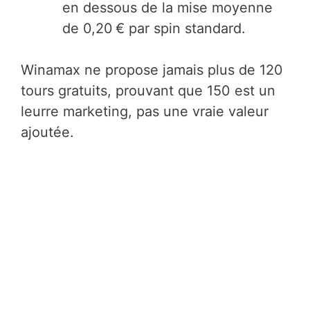
en dessous de la mise moyenne
de 0,20 € par spin standard.
Winamax ne propose jamais plus de 120
tours gratuits, prouvant que 150 est un
leurre marketing, pas une vraie valeur
ajoutée.