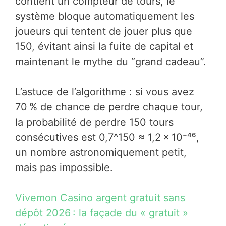
contient un compteur de tours, le
système bloque automatiquement les
joueurs qui tentent de jouer plus que
150, évitant ainsi la fuite de capital et
maintenant le mythe du “grand cadeau”.
L’astuce de l’algorithme : si vous avez
70 % de chance de perdre chaque tour,
la probabilité de perdre 150 tours
consécutives est 0,7^150 ≈ 1,2 × 10⁻⁴⁶,
un nombre astronomiquement petit,
mais pas impossible.
Vivemon Casino argent gratuit sans
dépôt 2026 : la façade du « gratuit »