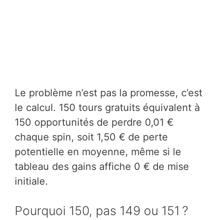
Le problème n’est pas la promesse, c’est
le calcul. 150 tours gratuits équivalent à
150 opportunités de perdre 0,01 €
chaque spin, soit 1,50 € de perte
potentielle en moyenne, même si le
tableau des gains affiche 0 € de mise
initiale.
Pourquoi 150, pas 149 ou 151 ?