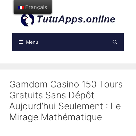
Aller
Français
au
contenu
Menu
Gamdom Casino 150 Tours
Gratuits Sans Dépôt
Aujourd’hui Seulement : Le
Mirage Mathématique