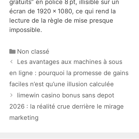
gratuits” en police 8 pt, illisible sur un
écran de 1920 × 1080, ce qui rend la
lecture de la règle de mise presque
impossible.
Catégories
Non classé
Les avantages aux machines à sous
en ligne : pourquoi la promesse de gains
faciles n’est qu’une illusion calculée
limewin casino bonus sans depot
2026 : la réalité crue derrière le mirage
marketing