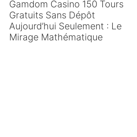
Gamdom Casino 150 Tours
Gratuits Sans Dépôt
Aujourd’hui Seulement : Le
Mirage Mathématique