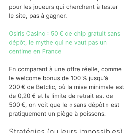
pour les joueurs qui cherchent à tester
le site, pas à gagner.
Osiris Casino : 50 € de chip gratuit sans
dépôt, le mythe qui ne vaut pas un
centime en France
En comparant à une offre réelle, comme
le welcome bonus de 100 % jusqu’à
200 € de Betclic, où la mise minimale est
de 0,20 € et la limite de retrait est de
500 €, on voit que le « sans dépôt » est
pratiquement un piège à poissons.
Stratégies (ou leurs impossibles)