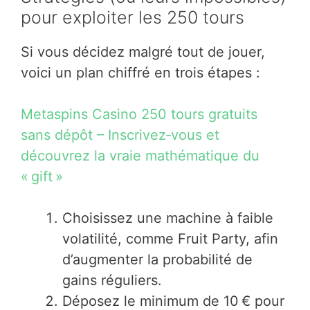
pour exploiter les 250 tours
Si vous décidez malgré tout de jouer,
voici un plan chiffré en trois étapes :
Metaspins Casino 250 tours gratuits
sans dépôt – Inscrivez‑vous et
découvrez la vraie mathématique du
« gift »
Choisissez une machine à faible
volatilité, comme Fruit Party, afin
d’augmenter la probabilité de
gains réguliers.
Déposez le minimum de 10 € pour