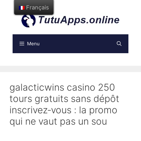
Aller
Français
au
contenu
Menu
galacticwins casino 250
tours gratuits sans dépôt
inscrivez‑vous : la promo
qui ne vaut pas un sou