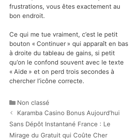
frustrations, vous êtes exactement au
bon endroit.
Ce qui me tue vraiment, c’est le petit
bouton « Continuer » qui apparaît en bas
à droite du tableau de gains, si petit
qu’on le confond souvent avec le texte
« Aide » et on perd trois secondes à
chercher l’icône correcte.
Catégories
Non classé
Karamba Casino Bonus Aujourd’hui
Sans Dépôt Instantané France : Le
Mirage du Gratuit qui Coûte Cher