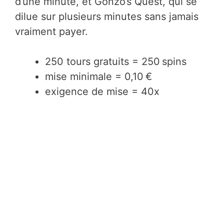
d’une minute, et Gonzo’s Quest, qui se
dilue sur plusieurs minutes sans jamais
vraiment payer.
250 tours gratuits = 250 spins
mise minimale = 0,10 €
exigence de mise = 40x