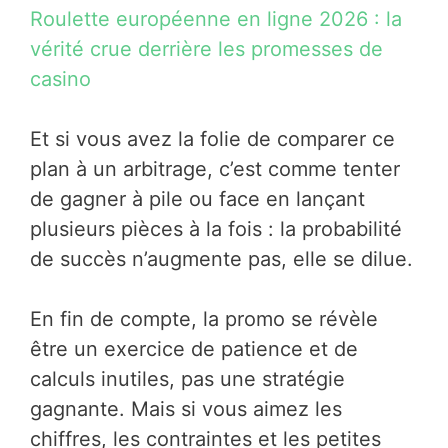
Roulette européenne en ligne 2026 : la
vérité crue derrière les promesses de
casino
Et si vous avez la folie de comparer ce
plan à un arbitrage, c’est comme tenter
de gagner à pile ou face en lançant
plusieurs pièces à la fois : la probabilité
de succès n’augmente pas, elle se dilue.
En fin de compte, la promo se révèle
être un exercice de patience et de
calculs inutiles, pas une stratégie
gagnante. Mais si vous aimez les
chiffres, les contraintes et les petites