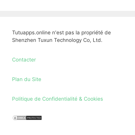
Tutuapps.online n'est pas la propriété de
Shenzhen Tuxun Technology Co, Ltd.
Contacter
Plan du Site
Politique de Confidentialité & Cookies