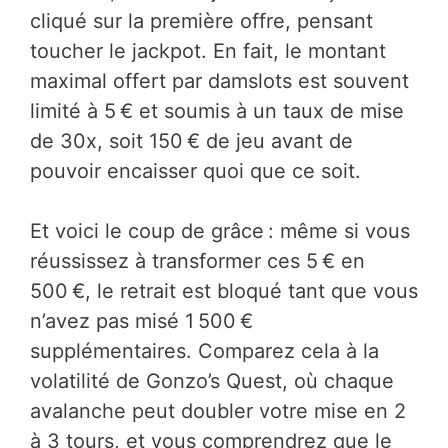
cliqué sur la première offre, pensant
toucher le jackpot. En fait, le montant
maximal offert par damslots est souvent
limité à 5 € et soumis à un taux de mise
de 30x, soit 150 € de jeu avant de
pouvoir encaisser quoi que ce soit.
Et voici le coup de grâce : même si vous
réussissez à transformer ces 5 € en
500 €, le retrait est bloqué tant que vous
n’avez pas misé 1 500 €
supplémentaires. Comparez cela à la
volatilité de Gonzo’s Quest, où chaque
avalanche peut doubler votre mise en 2
à 3 tours, et vous comprendrez que le