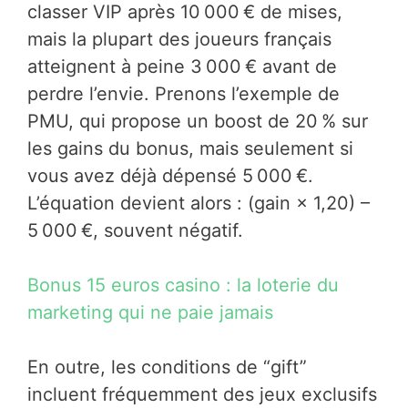
classer VIP après 10 000 € de mises,
mais la plupart des joueurs français
atteignent à peine 3 000 € avant de
perdre l’envie. Prenons l’exemple de
PMU, qui propose un boost de 20 % sur
les gains du bonus, mais seulement si
vous avez déjà dépensé 5 000 €.
L’équation devient alors : (gain × 1,20) –
5 000 €, souvent négatif.
Bonus 15 euros casino : la loterie du
marketing qui ne paie jamais
En outre, les conditions de “gift”
incluent fréquemment des jeux exclusifs