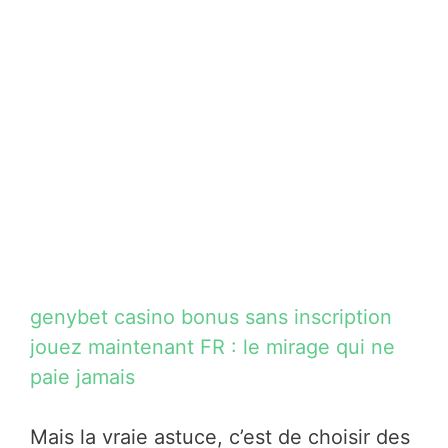
genybet casino bonus sans inscription
jouez maintenant FR : le mirage qui ne
paie jamais
Mais la vraie astuce, c’est de choisir des