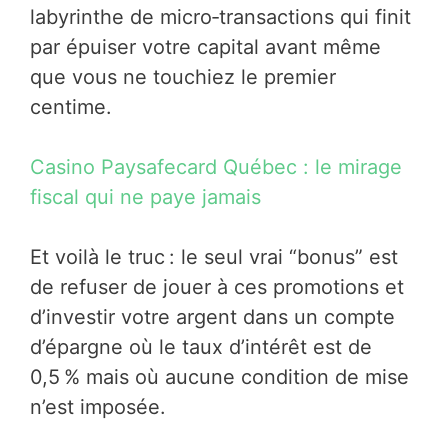
labyrinthe de micro‑transactions qui finit
par épuiser votre capital avant même
que vous ne touchiez le premier
centime.
Casino Paysafecard Québec : le mirage
fiscal qui ne paye jamais
Et voilà le truc : le seul vrai “bonus” est
de refuser de jouer à ces promotions et
d’investir votre argent dans un compte
d’épargne où le taux d’intérêt est de
0,5 % mais où aucune condition de mise
n’est imposée.