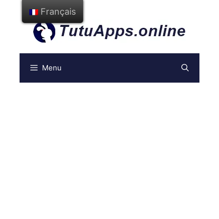
Aller
Français
au
contenu
Menu