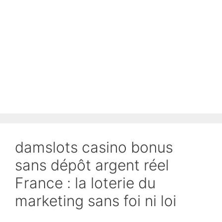
damslots casino bonus
sans dépôt argent réel
France : la loterie du
marketing sans foi ni loi