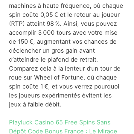
machines à haute fréquence, où chaque
spin coûte 0,05 € et le retour au joueur
(RTP) atteint 98 %. Ainsi, vous pouvez
accomplir 3 000 tours avec votre mise
de 150 €, augmentant vos chances de
déclencher un gros gain avant
d’atteindre le plafond de retrait.
Comparez cela à la lenteur d’un tour de
roue sur Wheel of Fortune, où chaque
spin coûte 1 €, et vous verrez pourquoi
les joueurs expérimentés évitent les
jeux à faible débit.
Playluck Casino 65 Free Spins Sans
Dépôt Code Bonus France : Le Mirage