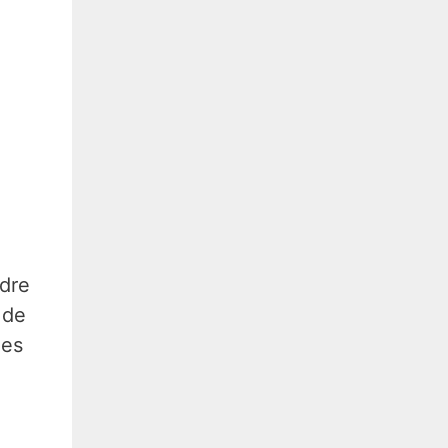
ndre
 de
des