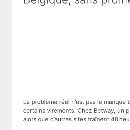
Le problème réel n’est pas le manque d
certains virements. Chez Betway, un pa
alors que d’autres sites traînent 48 h