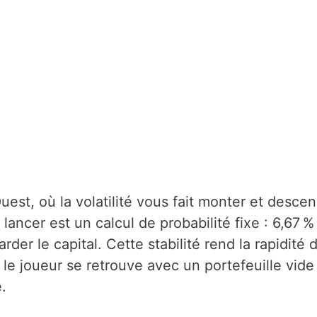
est, où la volatilité vous fait monter et desce
ancer est un calcul de probabilité fixe : 6,67 %
der le capital. Cette stabilité rend la rapidité 
 le joueur se retrouve avec un portefeuille vide
.