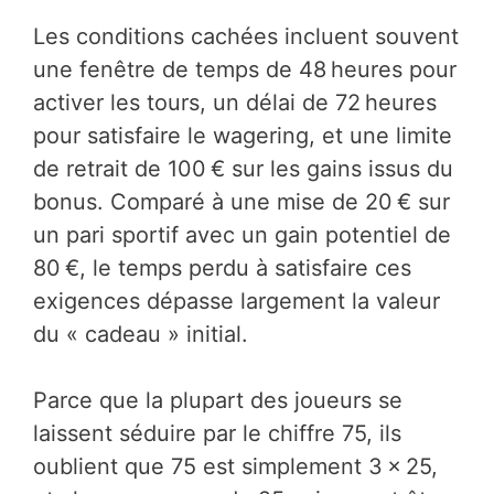
Les conditions cachées incluent souvent
une fenêtre de temps de 48 heures pour
activer les tours, un délai de 72 heures
pour satisfaire le wagering, et une limite
de retrait de 100 € sur les gains issus du
bonus. Comparé à une mise de 20 € sur
un pari sportif avec un gain potentiel de
80 €, le temps perdu à satisfaire ces
exigences dépasse largement la valeur
du « cadeau » initial.
Parce que la plupart des joueurs se
laissent séduire par le chiffre 75, ils
oublient que 75 est simplement 3 × 25,