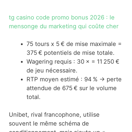
tg casino code promo bonus 2026 : le
mensonge du marketing qui coûte cher
75 tours x 5 € de mise maximale =
375 € potentiels de mise totale.
Wagering requis : 30 × = 11 250 €
de jeu nécessaire.
RTP moyen estimé : 94 % → perte
attendue de 675 € sur le volume
total.
Unibet, rival francophone, utilise
souvent le même schéma de