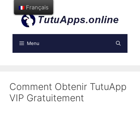
Aller
Français
au
contenu
Menu
Comment Obtenir TutuApp
VIP Gratuitement