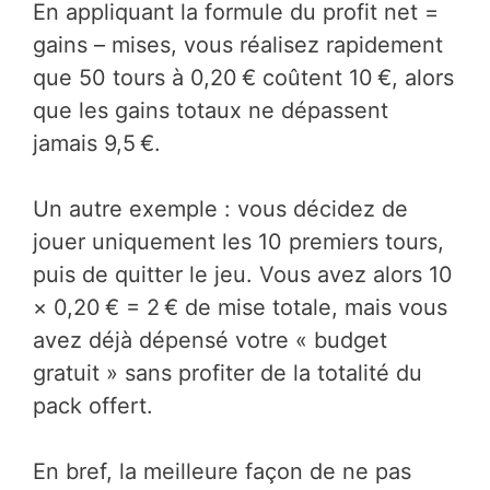
En appliquant la formule du profit net =
gains – mises, vous réalisez rapidement
que 50 tours à 0,20 € coûtent 10 €, alors
que les gains totaux ne dépassent
jamais 9,5 €.
Un autre exemple : vous décidez de
jouer uniquement les 10 premiers tours,
puis de quitter le jeu. Vous avez alors 10
× 0,20 € = 2 € de mise totale, mais vous
avez déjà dépensé votre « budget
gratuit » sans profiter de la totalité du
pack offert.
En bref, la meilleure façon de ne pas