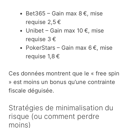
Bet365 – Gain max 8 €, mise
requise 2,5 €
Unibet – Gain max 10 €, mise
requise 3 €
PokerStars – Gain max 6 €, mise
requise 1,8 €
Ces données montrent que le « free spin
» est moins un bonus qu’une contrainte
fiscale déguisée.
Stratégies de minimalisation du
risque (ou comment perdre
moins)