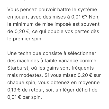
Vous pensez pouvoir battre le système
en jouant avec des mises à 0,01 €? Non,
le minimum de mise imposé est souvent
de 0,20 €, ce qui double vos pertes dès
le premier spin.
Une technique consiste à sélectionner
des machines à faible variance comme
Starburst, où les gains sont fréquents
mais modestes. Si vous misez 0,20 € sur
chaque spin, vous obtenez en moyenne
0,19 € de retour, soit un léger déficit de
0,01 € par spin.