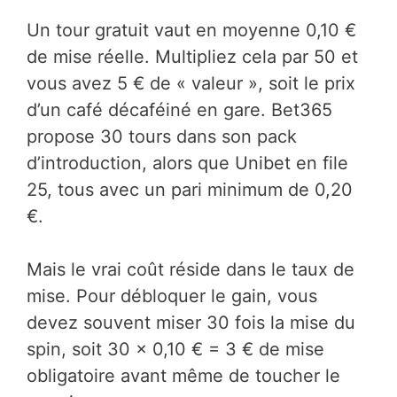
Un tour gratuit vaut en moyenne 0,10 €
de mise réelle. Multipliez cela par 50 et
vous avez 5 € de « valeur », soit le prix
d’un café décaféiné en gare. Bet365
propose 30 tours dans son pack
d’introduction, alors que Unibet en file
25, tous avec un pari minimum de 0,20
€.
Mais le vrai coût réside dans le taux de
mise. Pour débloquer le gain, vous
devez souvent miser 30 fois la mise du
spin, soit 30 × 0,10 € = 3 € de mise
obligatoire avant même de toucher le