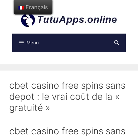
Aller
Français
au
contenu
Menu
cbet casino free spins sans
depot : le vrai coût de la «
gratuité »
cbet casino free spins sans