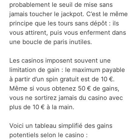
probablement le seuil de mise sans
jamais toucher le jackpot. C’est le même
principe que les tours sans dépôt : ils
vous attirent, puis vous enferment dans
une boucle de paris inutiles.
Les casinos imposent souvent une
limitation de gain : le maximum payable
à partir d’un spin gratuit est de 10 €.
Même si vous obtenez 50 € de gains,
vous ne sortirez jamais du casino avec
plus de 10 € à la main.
Voici un tableau simplifié des gains
potentiels selon le casino :