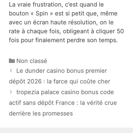
La vraie frustration, c’est quand le
bouton « Spin » est si petit que, même
avec un écran haute résolution, on le
rate à chaque fois, obligeant à cliquer 50
fois pour finalement perdre son temps.
Catégories
Non classé
Le dunder casino bonus premier
dépôt 2026 : la farce qui coûte cher
tropezia palace casino bonus code
actif sans dépôt France : la vérité crue
derrière les promesses