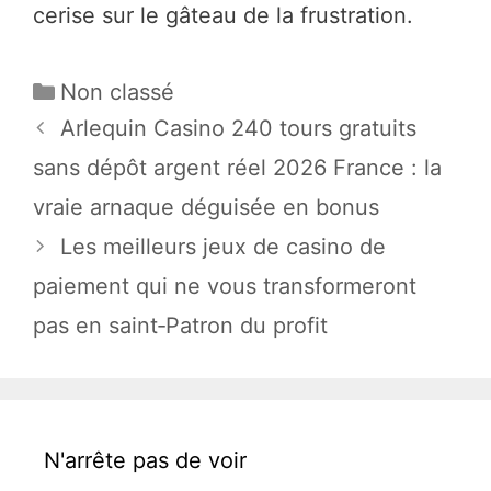
cerise sur le gâteau de la frustration.
Catégories
Non classé
Arlequin Casino 240 tours gratuits
sans dépôt argent réel 2026 France : la
vraie arnaque déguisée en bonus
Les meilleurs jeux de casino de
paiement qui ne vous transformeront
pas en saint‑Patron du profit
N'arrête pas de voir