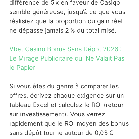
différence de 5 x en faveur de Casiqo
semble généreuse, jusqu’à ce que vous
réalisiez que la proportion du gain réel
ne dépasse jamais 2 % du total misé.
Vbet Casino Bonus Sans Dépôt 2026 :
Le Mirage Publicitaire qui Ne Valait Pas
le Papier
Si vous êtes du genre à comparer les
offres, écrivez chaque exigence sur un
tableau Excel et calculez le ROI (retour
sur investissement). Vous verrez
rapidement que le ROI moyen des bonus
sans dépôt tourne autour de 0,03 €,