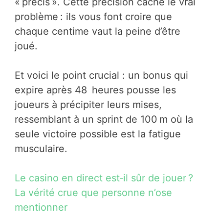
« précis ». Cette précision cache le vrai
problème : ils vous font croire que
chaque centime vaut la peine d’être
joué.
Et voici le point crucial : un bonus qui
expire après 48 heures pousse les
joueurs à précipiter leurs mises,
ressemblant à un sprint de 100 m où la
seule victoire possible est la fatigue
musculaire.
Le casino en direct est‑il sûr de jouer ?
La vérité crue que personne n’ose
mentionner