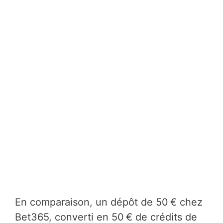
En comparaison, un dépôt de 50 € chez
Bet365, converti en 50 € de crédits de