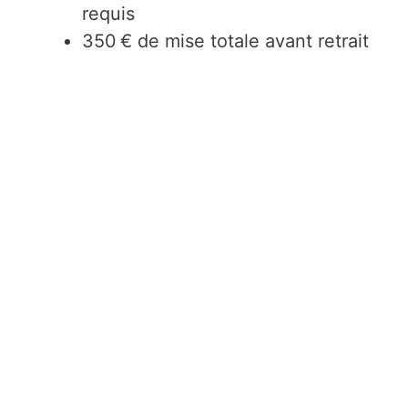
requis
350 € de mise totale avant retrait