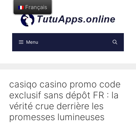
Aller
Français
au
contenu
Menu
casiqo casino promo code
exclusif sans dépôt FR : la
vérité crue derrière les
promesses lumineuses