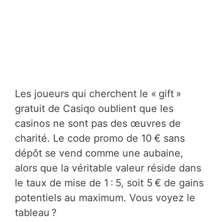
Les joueurs qui cherchent le « gift »
gratuit de Casiqo oublient que les
casinos ne sont pas des œuvres de
charité. Le code promo de 10 € sans
dépôt se vend comme une aubaine,
alors que la véritable valeur réside dans
le taux de mise de 1 : 5, soit 5 € de gains
potentiels au maximum. Vous voyez le
tableau ?