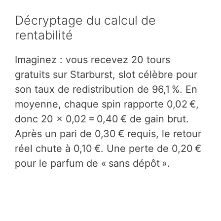
Décryptage du calcul de
rentabilité
Imaginez : vous recevez 20 tours
gratuits sur Starburst, slot célèbre pour
son taux de redistribution de 96,1 %. En
moyenne, chaque spin rapporte 0,02 €,
donc 20 × 0,02 = 0,40 € de gain brut.
Après un pari de 0,30 € requis, le retour
réel chute à 0,10 €. Une perte de 0,20 €
pour le parfum de « sans dépôt ».