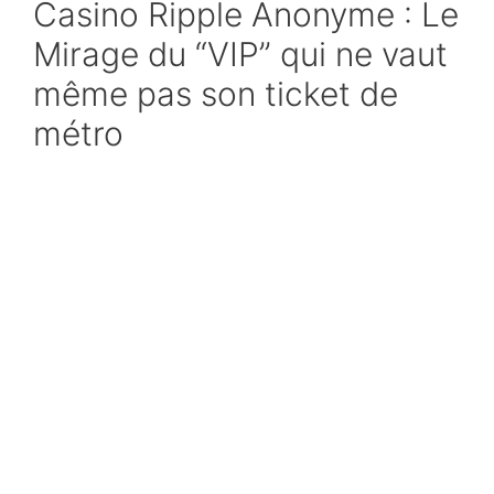
Casino Ripple Anonyme : Le
Mirage du “VIP” qui ne vaut
même pas son ticket de
métro