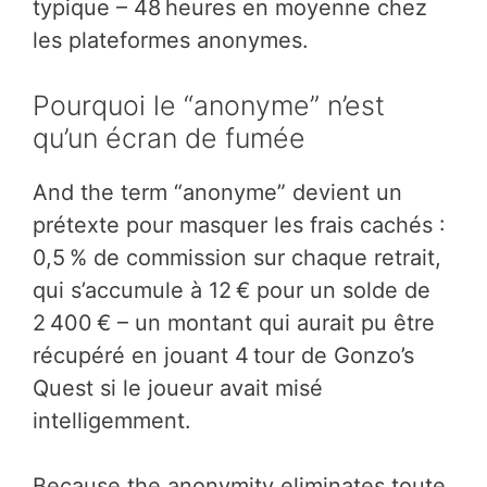
typique – 48 heures en moyenne chez
les plateformes anonymes.
Pourquoi le “anonyme” n’est
qu’un écran de fumée
And the term “anonyme” devient un
prétexte pour masquer les frais cachés :
0,5 % de commission sur chaque retrait,
qui s’accumule à 12 € pour un solde de
2 400 € – un montant qui aurait pu être
récupéré en jouant 4 tour de Gonzo’s
Quest si le joueur avait misé
intelligemment.
Because the anonymity eliminates toute