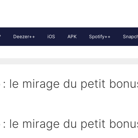
?
Deezer++
iOS
APK
Spotify++
Snapc
 : le mirage du petit bonu
 : le mirage du petit bonu