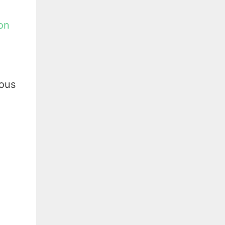
on
vous