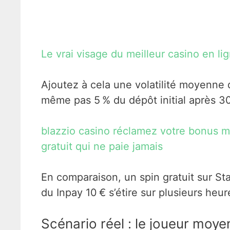
Le vrai visage du meilleur casino en li
Ajoutez à cela une volatilité moyenne d
même pas 5 % du dépôt initial après 30
blazzio casino réclamez votre bonus ma
gratuit qui ne paie jamais
En comparaison, un spin gratuit sur S
du Inpay 10 € s’étire sur plusieurs heur
Scénario réel : le joueur moye