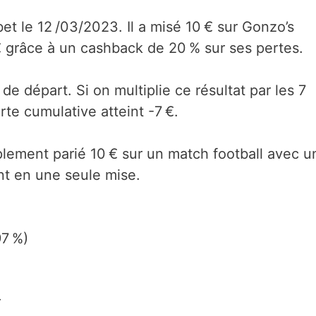
et le 12 /03/2023. Il a misé 10 € sur Gonzo’s
€ grâce à un cashback de 20 % sur ses pertes.
l de départ. Si on multiplie ce résultat par les 7
erte cumulative atteint -7 €.
mplement parié 10 € sur un match football avec u
nt en une seule mise.
97 %)
r