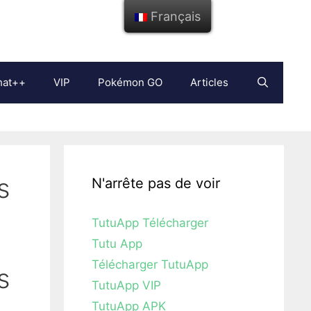
Français
hat++
VIP
Pokémon GO
Articles
s
N'arrête pas de voir
TutuApp Télécharger
Tutu App
Télécharger TutuApp
s
TutuApp VIP
TutuApp APK