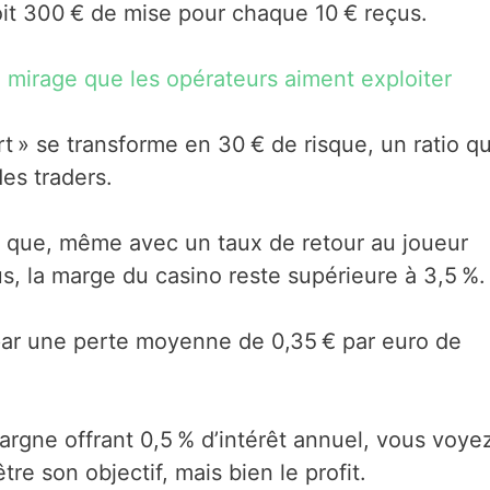
soit 300 € de mise pour chaque 10 € reçus.
e mirage que les opérateurs aiment exploiter
t » se transforme en 30 € de risque, un ratio qu
des traders.
e que, même avec un taux de retour au joueur
s, la marge du casino reste supérieure à 3,5 %.
par une perte moyenne de 0,35 € par euro de
rgne offrant 0,5 % d’intérêt annuel, vous voye
tre son objectif, mais bien le profit.