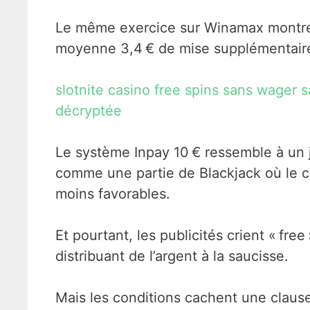
Le même exercice sur Winamax montre
moyenne 3,4 € de mise supplémentaire
slotnite casino free spins sans wager s
décryptée
Le système Inpay 10 € ressemble à un
comme une partie de Blackjack où le c
moins favorables.
Et pourtant, les publicités crient « free
distribuant de l’argent à la saucisse.
Mais les conditions cachent une clause