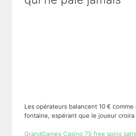
Les opérateurs balancent 10 € comme 
fontaine, espérant que le joueur croira
GrandGames Casino 75 free spins sans d