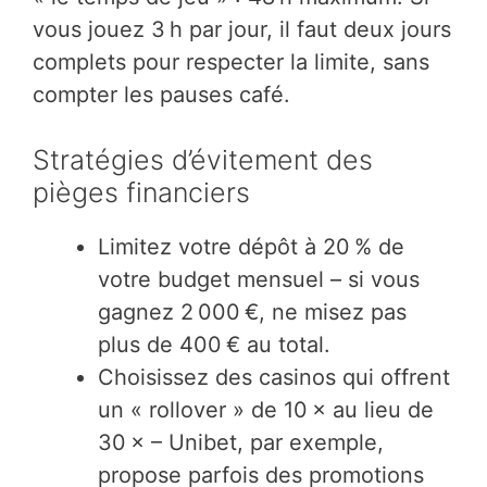
vous jouez 3 h par jour, il faut deux jours
complets pour respecter la limite, sans
compter les pauses café.
Stratégies d’évitement des
pièges financiers
Limitez votre dépôt à 20 % de
votre budget mensuel – si vous
gagnez 2 000 €, ne misez pas
plus de 400 € au total.
Choisissez des casinos qui offrent
un « rollover » de 10 × au lieu de
30 × – Unibet, par exemple,
propose parfois des promotions