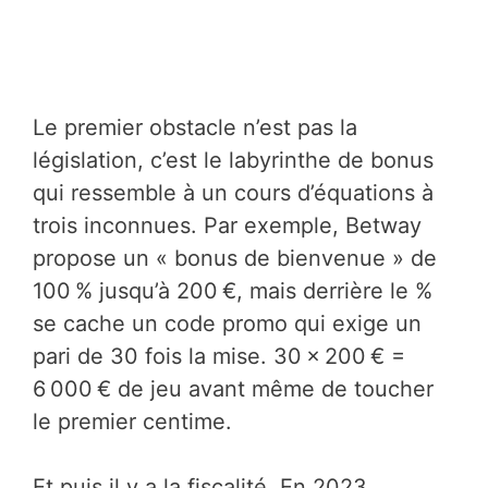
Le premier obstacle n’est pas la
législation, c’est le labyrinthe de bonus
qui ressemble à un cours d’équations à
trois inconnues. Par exemple, Betway
propose un « bonus de bienvenue » de
100 % jusqu’à 200 €, mais derrière le %
se cache un code promo qui exige un
pari de 30 fois la mise. 30 × 200 € =
6 000 € de jeu avant même de toucher
le premier centime.
Et puis il y a la fiscalité. En 2023,