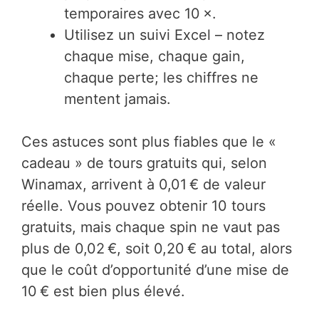
temporaires avec 10 ×.
Utilisez un suivi Excel – notez
chaque mise, chaque gain,
chaque perte; les chiffres ne
mentent jamais.
Ces astuces sont plus fiables que le «
cadeau » de tours gratuits qui, selon
Winamax, arrivent à 0,01 € de valeur
réelle. Vous pouvez obtenir 10 tours
gratuits, mais chaque spin ne vaut pas
plus de 0,02 €, soit 0,20 € au total, alors
que le coût d’opportunité d’une mise de
10 € est bien plus élevé.