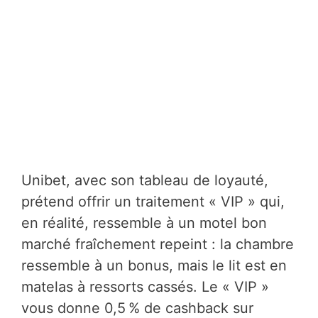
Unibet, avec son tableau de loyauté,
prétend offrir un traitement « VIP » qui,
en réalité, ressemble à un motel bon
marché fraîchement repeint : la chambre
ressemble à un bonus, mais le lit est en
matelas à ressorts cassés. Le « VIP »
vous donne 0,5 % de cashback sur