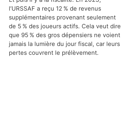
l’URSSAF a reçu 12 % de revenus
supplémentaires provenant seulement
de 5 % des joueurs actifs. Cela veut dire
que 95 % des gros dépensiers ne voient
jamais la lumière du jour fiscal, car leurs
pertes couvrent le prélèvement.