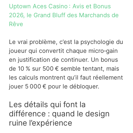
Uptown Aces Casino : Avis et Bonus
2026, le Grand Bluff des Marchands de
Rêve
Le vrai problème, c’est la psychologie du
joueur qui convertit chaque micro‑gain
en justification de continuer. Un bonus
de 10 % sur 500 € semble tentant, mais
les calculs montrent qu’il faut réellement
jouer 5 000 € pour le débloquer.
Les détails qui font la
différence : quand le design
ruine l’expérience