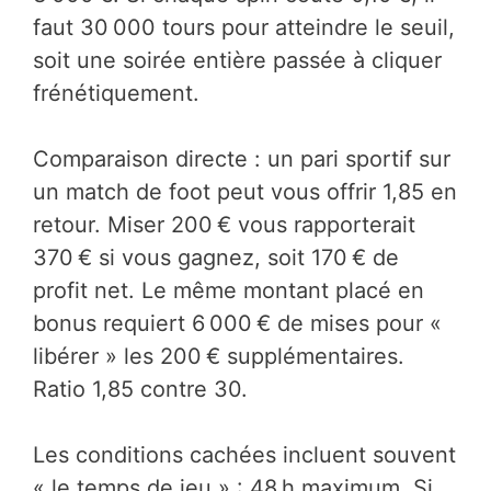
faut 30 000 tours pour atteindre le seuil,
soit une soirée entière passée à cliquer
frénétiquement.
Comparaison directe : un pari sportif sur
un match de foot peut vous offrir 1,85 en
retour. Miser 200 € vous rapporterait
370 € si vous gagnez, soit 170 € de
profit net. Le même montant placé en
bonus requiert 6 000 € de mises pour «
libérer » les 200 € supplémentaires.
Ratio 1,85 contre 30.
Les conditions cachées incluent souvent
« le temps de jeu » : 48 h maximum. Si