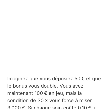
Imaginez que vous déposiez 50 € et que
le bonus vous double. Vous avez
maintenant 100 € en jeu, mais la
condition de 30 × vous force à miser
3 000 €. Si chaque spin coûte 0,10 €, il