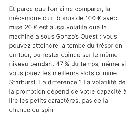
Et parce que l’on aime comparer, la
mécanique d’un bonus de 100 € avec
mise 20 € est aussi volatile que la
machine à sous Gonzo’s Quest : vous
pouvez atteindre la tombe du trésor en
un tour, ou rester coincé sur le même
niveau pendant 47 % du temps, même si
vous jouez les meilleurs slots comme
Starburst. La différence ? La volatilité de
la promotion dépend de votre capacité à
lire les petits caractères, pas de la
chance du spin.