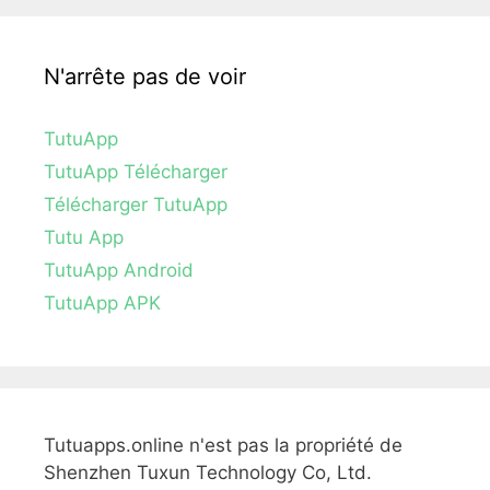
N'arrête pas de voir
TutuApp
TutuApp Télécharger
Télécharger TutuApp
Tutu App
TutuApp Android
TutuApp APK
Tutuapps.online n'est pas la propriété de
Shenzhen Tuxun Technology Co, Ltd.