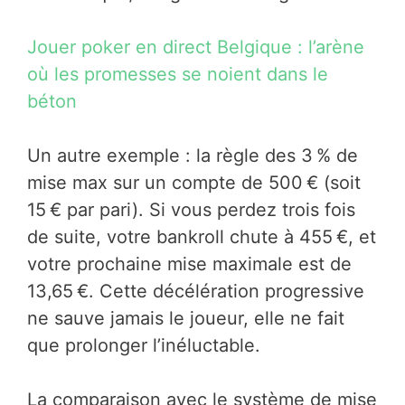
Jouer poker en direct Belgique : l’arène
où les promesses se noient dans le
béton
Un autre exemple : la règle des 3 % de
mise max sur un compte de 500 € (soit
15 € par pari). Si vous perdez trois fois
de suite, votre bankroll chute à 455 €, et
votre prochaine mise maximale est de
13,65 €. Cette décélération progressive
ne sauve jamais le joueur, elle ne fait
que prolonger l’inéluctable.
La comparaison avec le système de mise