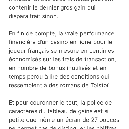
contenir le dernier gros gain qui
disparaitrait sinon.
En fin de compte, la vraie performance
financière d’un casino en ligne pour le
joueur français se mesure en centimes
économisés sur les frais de transaction,
en nombre de bonus inutilisés et en
temps perdu à lire des conditions qui
ressemblent à des romans de Tolstoï.
Et pour couronner le tout, la police de
caractères du tableau de gains est si
petite que même un écran de 27 pouces
ne permet pas de distinguer les chiffres