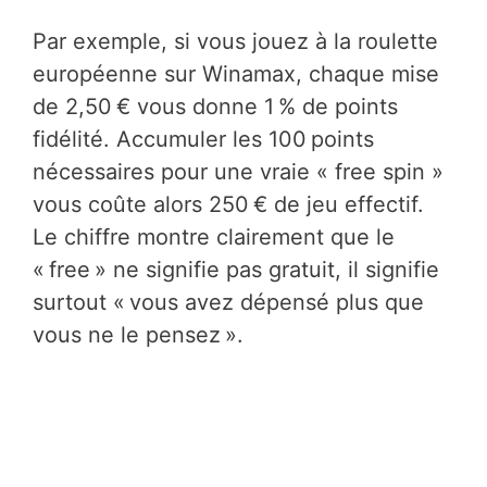
Par exemple, si vous jouez à la roulette
européenne sur Winamax, chaque mise
de 2,50 € vous donne 1 % de points
fidélité. Accumuler les 100 points
nécessaires pour une vraie « free spin »
vous coûte alors 250 € de jeu effectif.
Le chiffre montre clairement que le
« free » ne signifie pas gratuit, il signifie
surtout « vous avez dépensé plus que
vous ne le pensez ».