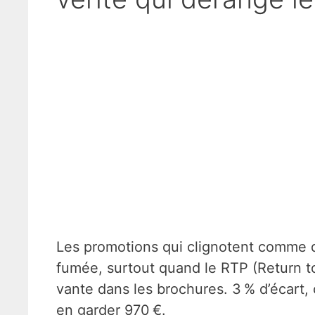
Les promotions qui clignotent comme 
fumée, surtout quand le RTP (Return to
vante dans les brochures. 3 % d’écart, 
en garder 970 €.