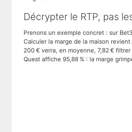
Décrypter le RTP, pas le
Prenons un exemple concret : sur Bet3
Calculer la marge de la maison revient 
200 € verra, en moyenne, 7,82 € filtre
Quest affiche 95,88 % : la marge grimpe