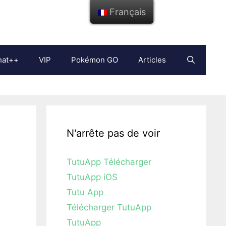
Français
hat++
VIP
Pokémon GO
Articles
N'arrête pas de voir
TutuApp Télécharger
TutuApp iOS
Tutu App
Télécharger TutuApp
TutuApp