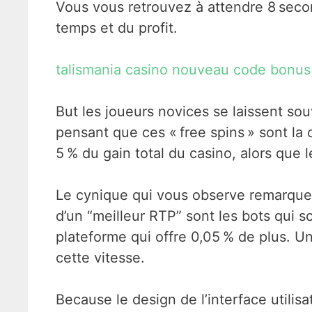
Vous vous retrouvez à attendre 8 seco
temps et du profit.
talismania casino nouveau code bonus 
But les joueurs novices se laissent sou
pensant que ces « free spins » sont la c
5 % du gain total du casino, alors que l
Le cynique qui vous observe remarque 
d’un “meilleur RTP” sont les bots qui s
plateforme qui offre 0,05 % de plus. 
cette vitesse.
Because le design de l’interface utilis