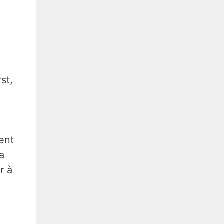
st,
ent
a
r à