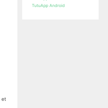
TutuApp Android
 et