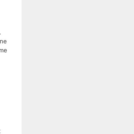
.
une
mme
t