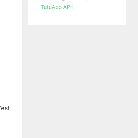
TutuApp APK
’est