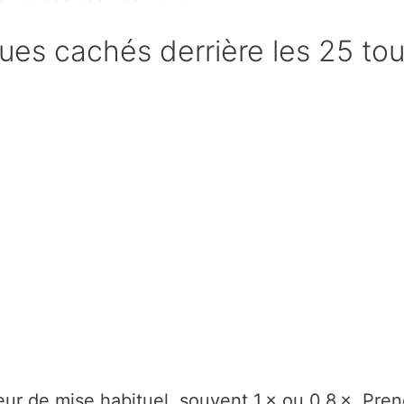
es cachés derrière les 25 tou
eur de mise habituel, souvent 1 × ou 0,8 ×. Pre