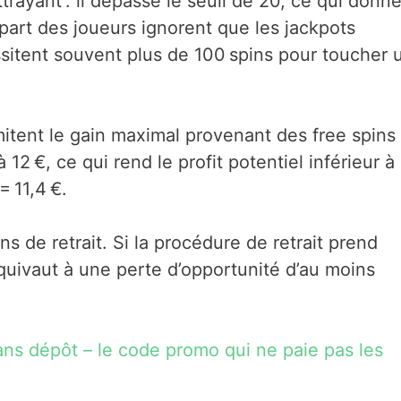
rayant : il dépasse le seuil de 20, ce qui donn
upart des joueurs ignorent que les jackpots
sitent souvent plus de 100 spins pour toucher 
mitent le gain maximal provenant des free spins
12 €, ce qui rend le profit potentiel inférieur à
= 11,4 €.
ns de retrait. Si la procédure de retrait prend
quivaut à une perte d’opportunité d’au moins
ans dépôt – le code promo qui ne paie pas les