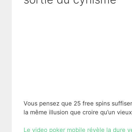
Vous pensez que 25 free spins suffisen
la même illusion que croire qu’un vieux 
Le video poker mobile révèle la dure v