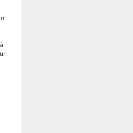
e
un
 à
 un