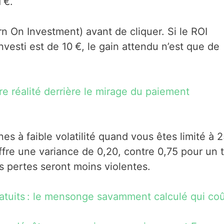
 €.
n On Investment) avant de cliquer. Si le ROI
nvesti est de 10 €, le gain attendu n’est que de
ure réalité derrière le mirage du paiement
es à faible volatilité quand vous êtes limité à 
fre une variance de 0,20, contre 0,75 pour un t
les pertes seront moins violentes.
atuits : le mensonge savamment calculé qui co