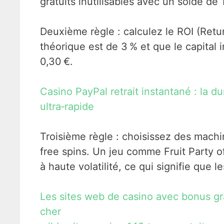
gratuits inutilisables avec un solde de 1
Deuxième règle : calculez le ROI (Retur
théorique est de 3 % et que le capital i
0,30 €.
Casino PayPal retrait instantané : la d
ultra‑rapide
Troisième règle : choisissez des machin
free spins. Un jeu comme Fruit Party of
à haute volatilité, ce qui signifie que 
Les sites web de casino avec bonus gr
cher