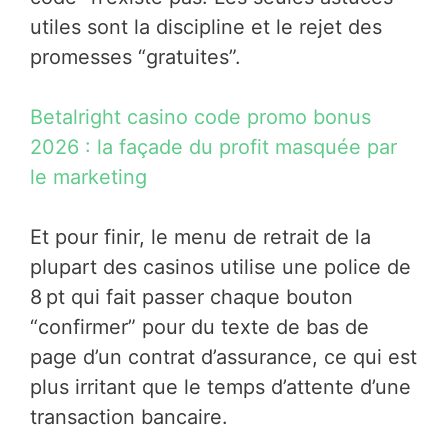
utiles sont la discipline et le rejet des
promesses “gratuites”.
Betalright casino code promo bonus
2026 : la façade du profit masquée par
le marketing
Et pour finir, le menu de retrait de la
plupart des casinos utilise une police de
8 pt qui fait passer chaque bouton
“confirmer” pour du texte de bas de
page d’un contrat d’assurance, ce qui est
plus irritant que le temps d’attente d’une
transaction bancaire.