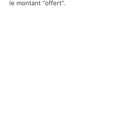
le montant “offert”.