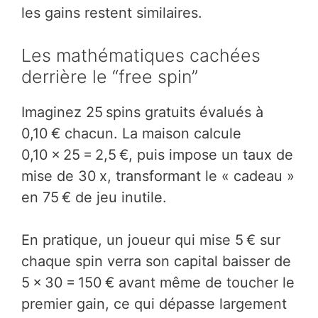
les gains restent similaires.
Les mathématiques cachées
derrière le “free spin”
Imaginez 25 spins gratuits évalués à
0,10 € chacun. La maison calcule
0,10 × 25 = 2,5 €, puis impose un taux de
mise de 30 x, transformant le « cadeau »
en 75 € de jeu inutile.
En pratique, un joueur qui mise 5 € sur
chaque spin verra son capital baisser de
5 × 30 = 150 € avant même de toucher le
premier gain, ce qui dépasse largement