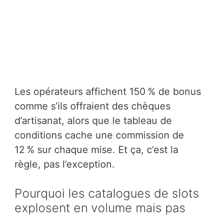
Les opérateurs affichent 150 % de bonus
comme s’ils offraient des chèques
d’artisanat, alors que le tableau de
conditions cache une commission de
12 % sur chaque mise. Et ça, c’est la
règle, pas l’exception.
Pourquoi les catalogues de slots
explosent en volume mais pas