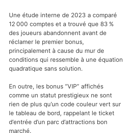
Une étude interne de 2023 a comparé
12 000 comptes et a trouvé que 83 %
des joueurs abandonnent avant de
réclamer le premier bonus,
principalement à cause du mur de
conditions qui ressemble à une équation
quadratique sans solution.
En outre, les bonus “VIP” affichés
comme un statut prestigieux ne sont
rien de plus qu’un code couleur vert sur
le tableau de bord, rappelant le ticket
d’entrée d’un parc d’attractions bon
marché.