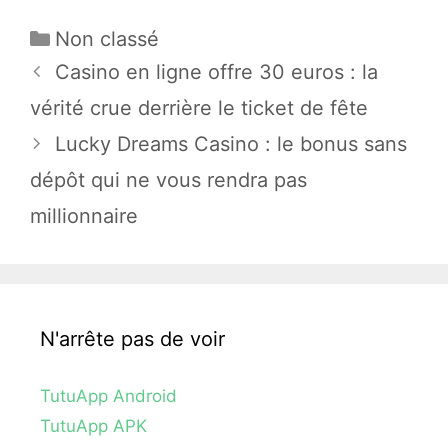
Catégories
Non classé
Casino en ligne offre 30 euros : la
vérité crue derrière le ticket de fête
Lucky Dreams Casino : le bonus sans
dépôt qui ne vous rendra pas
millionnaire
N'arrête pas de voir
TutuApp Android
TutuApp APK