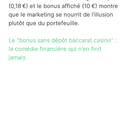
(0,18 €) et le bonus affiché (10 €) montre
que le marketing se nourrit de l’illusion
plutôt que du portefeuille.
Le “bonus sans dépôt baccarat casino” :
la comédie financière qui n’en finit
jamais