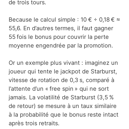
de trois tours.
Because le calcul simple : 10 € ÷ 0,18 € ≈
55,6. En d’autres termes, il faut gagner
55 fois le bonus pour couvrir la perte
moyenne engendrée par la promotion.
Or un exemple plus vivant : imaginez un
joueur qui tente le jackpot de Starburst,
vitesse de rotation de 0,3 s, comparé à
l’attente d’un « free spin » qui ne sort
jamais. La volatilité de Starburst (3,5 %
de retour) se mesure à un taux similaire
à la probabilité que le bonus reste intact
après trois retraits.