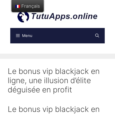
Aller
Français
au
contenu
Menu
Le bonus vip blackjack en
ligne, une illusion d’élite
déguisée en profit
Le bonus vip blackjack en