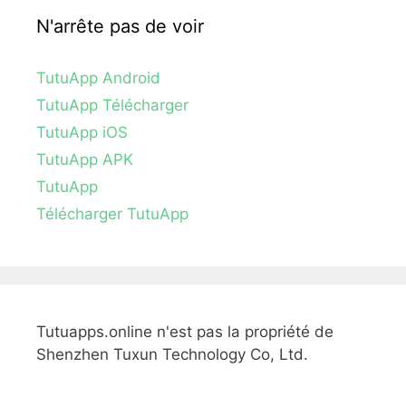
N'arrête pas de voir
TutuApp Android
TutuApp Télécharger
TutuApp iOS
TutuApp APK
TutuApp
Télécharger TutuApp
Tutuapps.online n'est pas la propriété de
Shenzhen Tuxun Technology Co, Ltd.