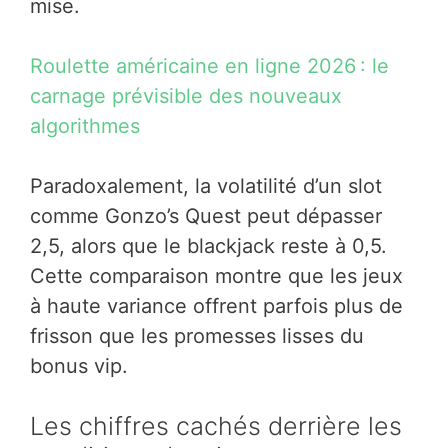
mise.
Roulette américaine en ligne 2026 : le
carnage prévisible des nouveaux
algorithmes
Paradoxalement, la volatilité d’un slot
comme Gonzo’s Quest peut dépasser
2,5, alors que le blackjack reste à 0,5.
Cette comparaison montre que les jeux
à haute variance offrent parfois plus de
frisson que les promesses lisses du
bonus vip.
Les chiffres cachés derrière les