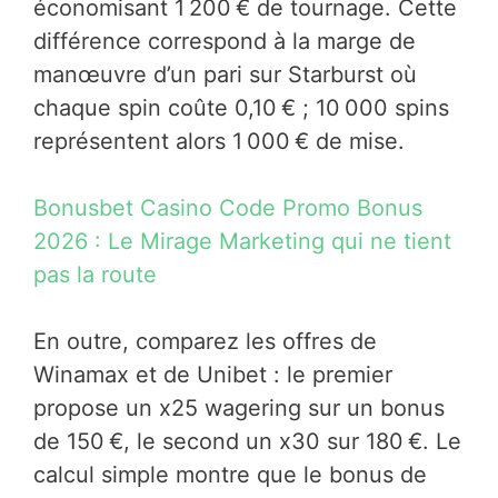
économisant 1 200 € de tournage. Cette
différence correspond à la marge de
manœuvre d’un pari sur Starburst où
chaque spin coûte 0,10 € ; 10 000 spins
représentent alors 1 000 € de mise.
Bonusbet Casino Code Promo Bonus
2026 : Le Mirage Marketing qui ne tient
pas la route
En outre, comparez les offres de
Winamax et de Unibet : le premier
propose un x25 wagering sur un bonus
de 150 €, le second un x30 sur 180 €. Le
calcul simple montre que le bonus de