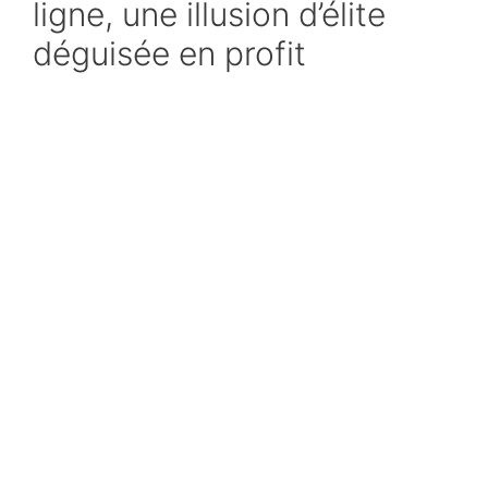
ligne, une illusion d’élite
déguisée en profit