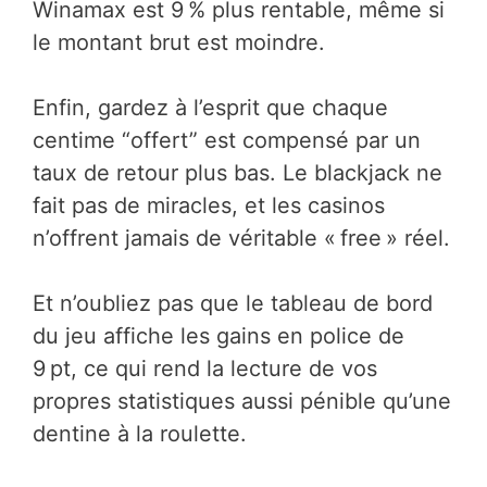
Winamax est 9 % plus rentable, même si
le montant brut est moindre.
Enfin, gardez à l’esprit que chaque
centime “offert” est compensé par un
taux de retour plus bas. Le blackjack ne
fait pas de miracles, et les casinos
n’offrent jamais de véritable « free » réel.
Et n’oubliez pas que le tableau de bord
du jeu affiche les gains en police de
9 pt, ce qui rend la lecture de vos
propres statistiques aussi pénible qu’une
dentine à la roulette.