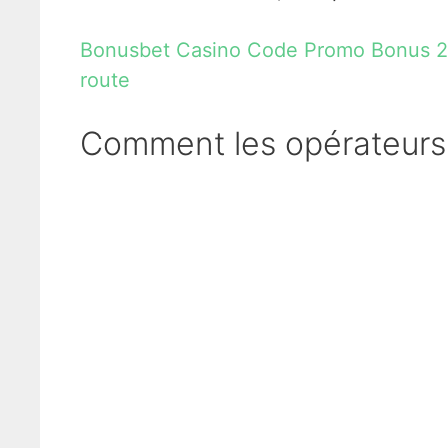
Bonusbet Casino Code Promo Bonus 202
route
Comment les opérateurs 