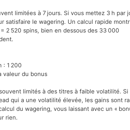
nt limitées à 7 jours. Si vous mettez 3 h par j
 satisfaire le wagering. Un calcul rapide mont
e = 2 520 spins, bien en dessous des 33 000
dent.
 : 1 200
a valeur du bonus
uvent limités à des titres à faible volatilité. Si
d qui a une volatilité élevée, les gains sont ra
 calcul du wagering, vous laissant avec un « bon
r rien.