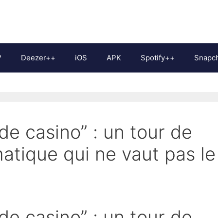
?
Deezer++
iOS
APK
Spotify++
Snapc
de casino” : un tour de
tique qui ne vaut pas le
de casino” : un tour de