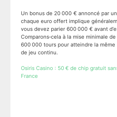
Un bonus de 20 000 € annoncé par un s
chaque euro offert implique généraleme
vous devez parier 600 000 € avant d’e
Comparons‑cela à la mise minimale de 1
600 000 tours pour atteindre la même 
de jeu continu.
Osiris Casino : 50 € de chip gratuit s
France