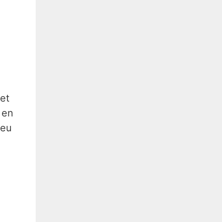
et
 en
jeu