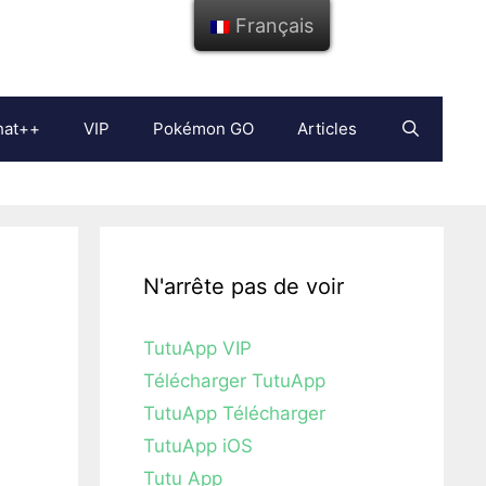
Français
hat++
VIP
Pokémon GO
Articles
N'arrête pas de voir
TutuApp VIP
Télécharger TutuApp
TutuApp Télécharger
TutuApp iOS
Tutu App