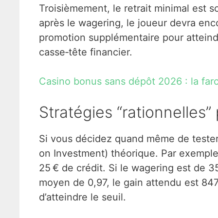
Troisièmement, le retrait minimal est 
après le wagering, le joueur devra en
promotion supplémentaire pour atteindr
casse‑tête financier.
Casino bonus sans dépôt 2026 : la farc
Stratégies “rationnelles”
Si vous décidez quand même de tester 
on Investment) théorique. Par exempl
25 € de crédit. Si le wagering est de 3
moyen de 0,97, le gain attendu est 847
d’atteindre le seuil.