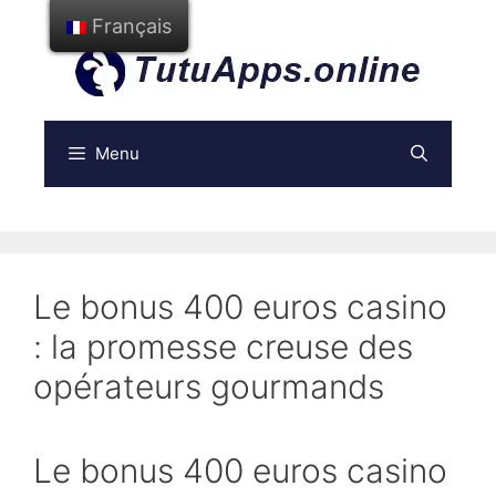
Aller
Français
au
contenu
Menu
Le bonus 400 euros casino
: la promesse creuse des
opérateurs gourmands
Le bonus 400 euros casino