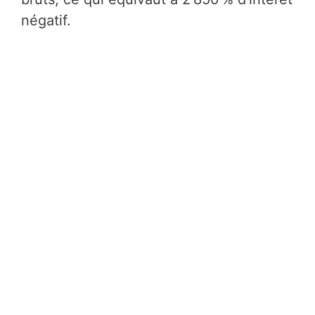
négatif.