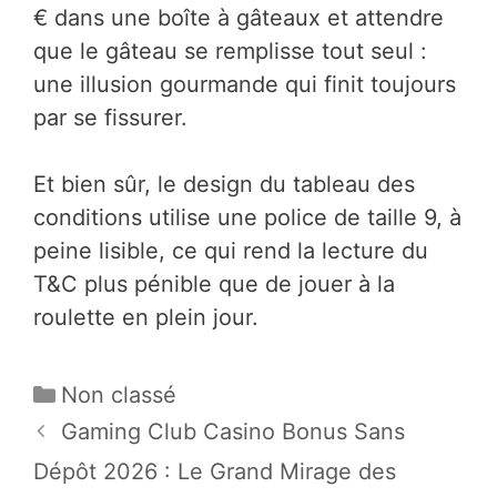
€ dans une boîte à gâteaux et attendre
que le gâteau se remplisse tout seul :
une illusion gourmande qui finit toujours
par se fissurer.
Et bien sûr, le design du tableau des
conditions utilise une police de taille 9, à
peine lisible, ce qui rend la lecture du
T&C plus pénible que de jouer à la
roulette en plein jour.
Catégories
Non classé
Gaming Club Casino Bonus Sans
Dépôt 2026 : Le Grand Mirage des