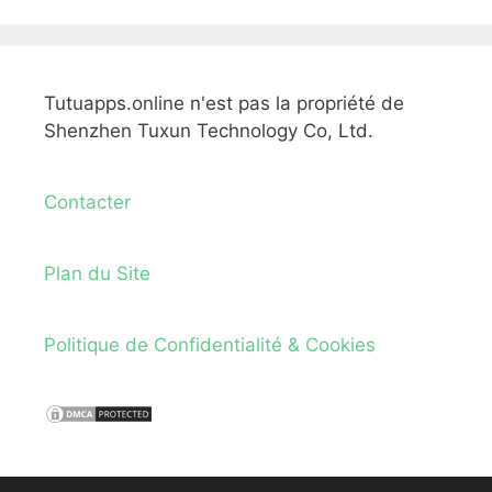
Tutuapps.online n'est pas la propriété de
Shenzhen Tuxun Technology Co, Ltd.
Contacter
Plan du Site
Politique de Confidentialité & Cookies