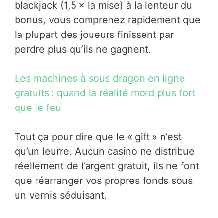
blackjack (1,5 × la mise) à la lenteur du
bonus, vous comprenez rapidement que
la plupart des joueurs finissent par
perdre plus qu’ils ne gagnent.
Les machines à sous dragon en ligne
gratuits : quand la réalité mord plus fort
que le feu
Tout ça pour dire que le « gift » n’est
qu’un leurre. Aucun casino ne distribue
réellement de l’argent gratuit, ils ne font
que réarranger vos propres fonds sous
un vernis séduisant.