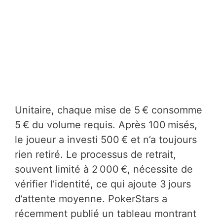
Unitaire, chaque mise de 5 € consomme
5 € du volume requis. Après 100 misés,
le joueur a investi 500 € et n’a toujours
rien retiré. Le processus de retrait,
souvent limité à 2 000 €, nécessite de
vérifier l’identité, ce qui ajoute 3 jours
d’attente moyenne. PokerStars a
récemment publié un tableau montrant