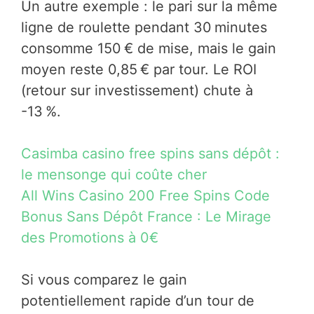
Un autre exemple : le pari sur la même
ligne de roulette pendant 30 minutes
consomme 150 € de mise, mais le gain
moyen reste 0,85 € par tour. Le ROI
(retour sur investissement) chute à
-13 %.
Casimba casino free spins sans dépôt :
le mensonge qui coûte cher
All Wins Casino 200 Free Spins Code
Bonus Sans Dépôt France : Le Mirage
des Promotions à 0€
Si vous comparez le gain
potentiellement rapide d’un tour de