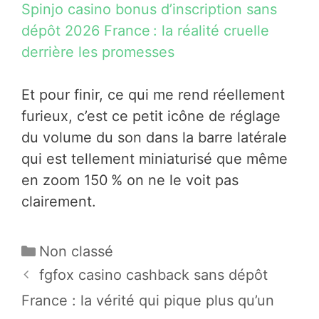
Spinjo casino bonus d’inscription sans
dépôt 2026 France : la réalité cruelle
derrière les promesses
Et pour finir, ce qui me rend réellement
furieux, c’est ce petit icône de réglage
du volume du son dans la barre latérale
qui est tellement miniaturisé que même
en zoom 150 % on ne le voit pas
clairement.
Catégories
Non classé
fgfox casino cashback sans dépôt
France : la vérité qui pique plus qu’un