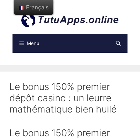
Aller
Français
au
contenu
Menu
Le bonus 150% premier
dépôt casino : un leurre
mathématique bien huilé
Le bonus 150% premier