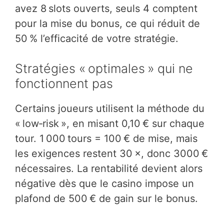
avez 8 slots ouverts, seuls 4 comptent
pour la mise du bonus, ce qui réduit de
50 % l’efficacité de votre stratégie.
Stratégies « optimales » qui ne
fonctionnent pas
Certains joueurs utilisent la méthode du
« low‑risk », en misant 0,10 € sur chaque
tour. 1 000 tours = 100 € de mise, mais
les exigences restent 30 ×, donc 3000 €
nécessaires. La rentabilité devient alors
négative dès que le casino impose un
plafond de 500 € de gain sur le bonus.