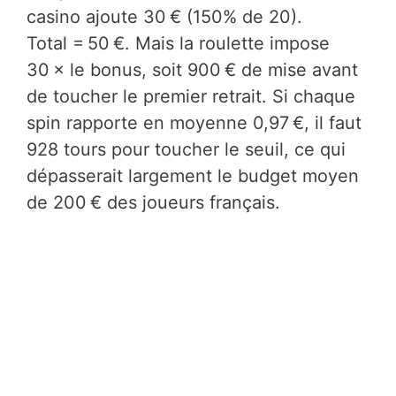
casino ajoute 30 € (150% de 20).
Total = 50 €. Mais la roulette impose
30 × le bonus, soit 900 € de mise avant
de toucher le premier retrait. Si chaque
spin rapporte en moyenne 0,97 €, il faut
928 tours pour toucher le seuil, ce qui
dépasserait largement le budget moyen
de 200 € des joueurs français.