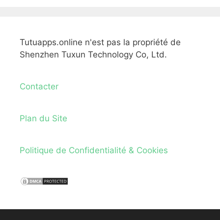
Tutuapps.online n'est pas la propriété de
Shenzhen Tuxun Technology Co, Ltd.
Contacter
Plan du Site
Politique de Confidentialité & Cookies