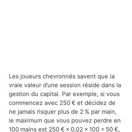
Les joueurs chevronnés savent que la
vraie valeur d’une session réside dans la
gestion du capital. Par exemple, si vous
commencez avec 250 € et décidez de
ne jamais risquer plus de 2 % par main,
le maximum que vous pouvez perdre en
100 mains est 250 € × 0,02 × 100 = 50 €,