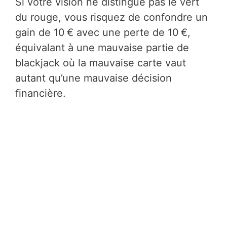
Si votre vision ne distingue pas le vert
du rouge, vous risquez de confondre un
gain de 10 € avec une perte de 10 €,
équivalant à une mauvaise partie de
blackjack où la mauvaise carte vaut
autant qu’une mauvaise décision
financière.