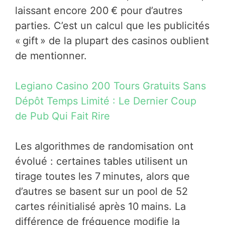
laissant encore 200 € pour d’autres
parties. C’est un calcul que les publicités
« gift » de la plupart des casinos oublient
de mentionner.
Legiano Casino 200 Tours Gratuits Sans
Dépôt Temps Limité : Le Dernier Coup
de Pub Qui Fait Rire
Les algorithmes de randomisation ont
évolué : certaines tables utilisent un
tirage toutes les 7 minutes, alors que
d’autres se basent sur un pool de 52
cartes réinitialisé après 10 mains. La
différence de fréquence modifie la