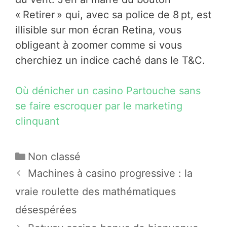
« Retirer » qui, avec sa police de 8 pt, est
illisible sur mon écran Retina, vous
obligeant à zoomer comme si vous
cherchiez un indice caché dans le T&C.
Où dénicher un casino Partouche sans
se faire escroquer par le marketing
clinquant
Catégories
Non classé
Machines à casino progressive : la
vraie roulette des mathématiques
désespérées