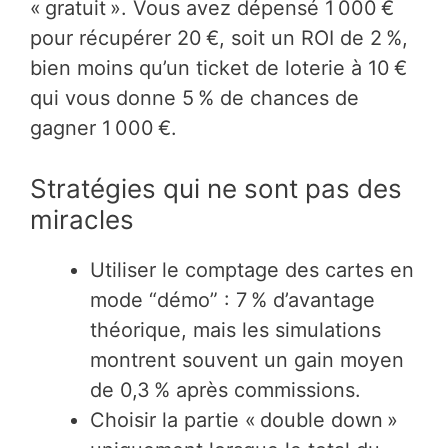
« gratuit ». Vous avez dépensé 1 000 €
pour récupérer 20 €, soit un ROI de 2 %,
bien moins qu’un ticket de loterie à 10 €
qui vous donne 5 % de chances de
gagner 1 000 €.
Stratégies qui ne sont pas des
miracles
Utiliser le comptage des cartes en
mode “démo” : 7 % d’avantage
théorique, mais les simulations
montrent souvent un gain moyen
de 0,3 % après commissions.
Choisir la partie « double down »