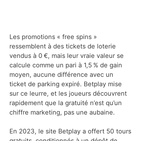
Les promotions « free spins »
ressemblent à des tickets de loterie
vendus à 0 €, mais leur vraie valeur se
calcule comme un pari à 1,5 % de gain
moyen, aucune différence avec un
ticket de parking expiré. Betplay mise
sur ce leurre, et les joueurs découvrent
rapidement que la gratuité n’est qu’un
chiffre marketing, pas une aubaine.
En 2023, le site Betplay a offert 50 tours
gratuits, conditionnés à un dépôt de