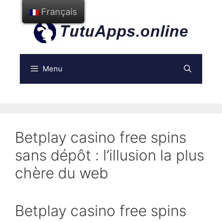
Aller
Français
au
contenu
Menu
Betplay casino free spins
sans dépôt : l’illusion la plus
chère du web
Betplay casino free spins