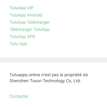
TutuApp VIP
TutuApp Android
TutuApp Télécharger
Télécharger TutuApp
TutuApp APK
Tutu App
Tutuapps.online n'est pas la propriété de
Shenzhen Tuxun Technology Co, Ltd.
Contacter