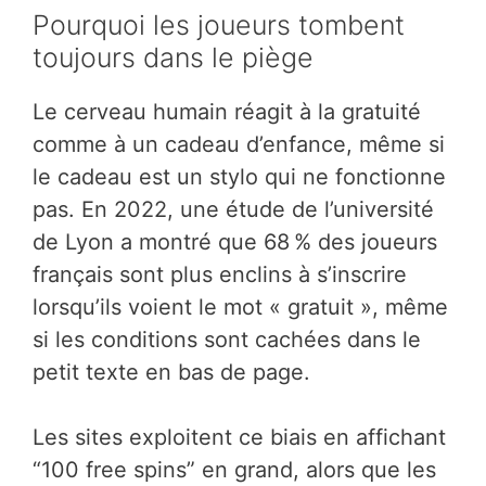
Pourquoi les joueurs tombent
toujours dans le piège
Le cerveau humain réagit à la gratuité
comme à un cadeau d’enfance, même si
le cadeau est un stylo qui ne fonctionne
pas. En 2022, une étude de l’université
de Lyon a montré que 68 % des joueurs
français sont plus enclins à s’inscrire
lorsqu’ils voient le mot « gratuit », même
si les conditions sont cachées dans le
petit texte en bas de page.
Les sites exploitent ce biais en affichant
“100 free spins” en grand, alors que les