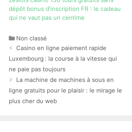
zeslots casino 130 tours gratuits sans
dépôt bonus d’inscription FR : le cadeau
qui ne vaut pas un centime
Catégories
Non classé
Casino en ligne paiement rapide
Luxembourg : la course à la vitesse qui
ne paie pas toujours
La machine de machines à sous en
ligne gratuits pour le plaisir : le mirage le
plus cher du web