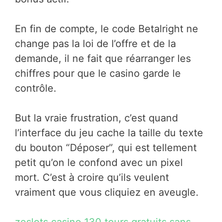
En fin de compte, le code Betalright ne
change pas la loi de l’offre et de la
demande, il ne fait que réarranger les
chiffres pour que le casino garde le
contrôle.
But la vraie frustration, c’est quand
l’interface du jeu cache la taille du texte
du bouton “Déposer”, qui est tellement
petit qu’on le confond avec un pixel
mort. C’est à croire qu’ils veulent
vraiment que vous cliquiez en aveugle.