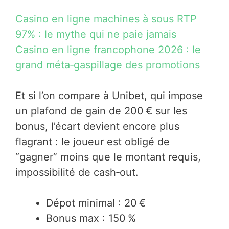
Casino en ligne machines à sous RTP
97% : le mythe qui ne paie jamais
Casino en ligne francophone 2026 : le
grand méta‑gaspillage des promotions
Et si l’on compare à Unibet, qui impose
un plafond de gain de 200 € sur les
bonus, l’écart devient encore plus
flagrant : le joueur est obligé de
“gagner” moins que le montant requis,
impossibilité de cash‑out.
Dépot minimal : 20 €
Bonus max : 150 %