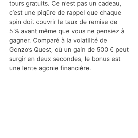
tours gratuits. Ce n’est pas un cadeau,
c’est une piqûre de rappel que chaque
spin doit couvrir le taux de remise de
5 % avant même que vous ne pensiez à
gagner. Comparé à la volatilité de
Gonzo’s Quest, où un gain de 500 € peut
surgir en deux secondes, le bonus est
une lente agonie financière.