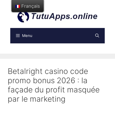
Aller
Français
au
contenu
Menu
Betalright casino code
promo bonus 2026 : la
façade du profit masquée
par le marketing