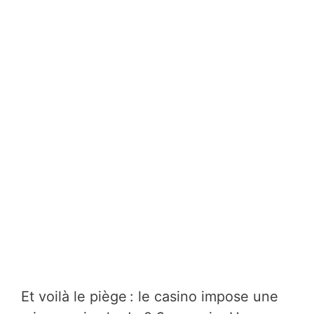
Et voilà le piège : le casino impose une