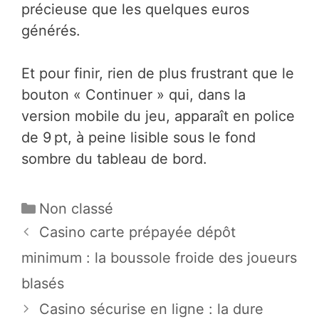
précieuse que les quelques euros
générés.
Et pour finir, rien de plus frustrant que le
bouton « Continuer » qui, dans la
version mobile du jeu, apparaît en police
de 9 pt, à peine lisible sous le fond
sombre du tableau de bord.
Catégories
Non classé
Casino carte prépayée dépôt
minimum : la boussole froide des joueurs
blasés
Casino sécurise en ligne : la dure