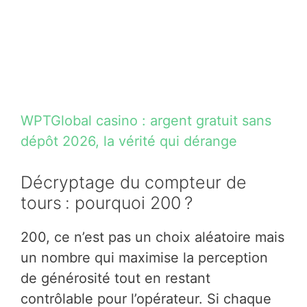
WPTGlobal casino : argent gratuit sans
dépôt 2026, la vérité qui dérange
Décryptage du compteur de
tours : pourquoi 200 ?
200, ce n’est pas un choix aléatoire mais
un nombre qui maximise la perception
de générosité tout en restant
contrôlable pour l’opérateur. Si chaque