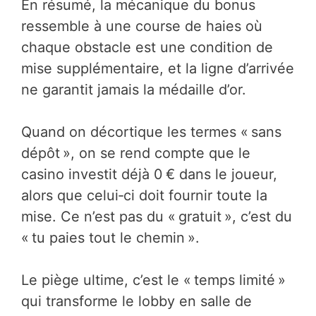
En résumé, la mécanique du bonus
ressemble à une course de haies où
chaque obstacle est une condition de
mise supplémentaire, et la ligne d’arrivée
ne garantit jamais la médaille d’or.
Quand on décortique les termes « sans
dépôt », on se rend compte que le
casino investit déjà 0 € dans le joueur,
alors que celui‑ci doit fournir toute la
mise. Ce n’est pas du « gratuit », c’est du
« tu paies tout le chemin ».
Le piège ultime, c’est le « temps limité »
qui transforme le lobby en salle de