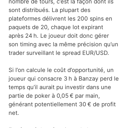
nombre de tours, c’est la façon dont ils
sont distribués. La plupart des
plateformes délivrent les 200 spins en
paquets de 20, chaque lot expirant
après 24 h. Le joueur doit donc gérer
son timing avec la même précision qu’un
trader surveillant le spread EUR/USD.
Si l’on calcule le coût d’opportunité, un
joueur qui consacre 3 h à Banzay perd le
temps qu’il aurait pu investir dans une
partie de poker à 0,05 € par main,
générant potentiellement 30 € de profit
net.