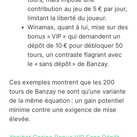
contribution au jeu de 5 € par jour,
limitant la liberté du joueur.
Winamax, quant à lui, mise sur des
bonus « VIP » qui demandent un
dépôt de 10 € pour débloquer 50
tours, un contraste flagrant avec
le « sans dépôt » de Banzay.
Ces exemples montrent que les 200
tours de Banzay ne sont qu’une variante
de la même équation : un gain potentiel
minime contre une exigence de mise
élevée.