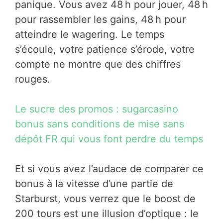
panique. Vous avez 48 h pour jouer, 48 h
pour rassembler les gains, 48 h pour
atteindre le wagering. Le temps
s’écoule, votre patience s’érode, votre
compte ne montre que des chiffres
rouges.
Le sucre des promos : sugarcasino
bonus sans conditions de mise sans
dépôt FR qui vous font perdre du temps
Et si vous avez l’audace de comparer ce
bonus à la vitesse d’une partie de
Starburst, vous verrez que le boost de
200 tours est une illusion d’optique : le