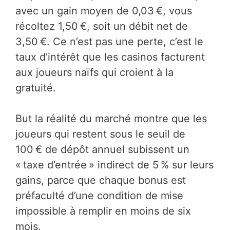
avec un gain moyen de 0,03 €, vous
récoltez 1,50 €, soit un débit net de
3,50 €. Ce n’est pas une perte, c’est le
taux d’intérêt que les casinos facturent
aux joueurs naïfs qui croient à la
gratuité.
But la réalité du marché montre que les
joueurs qui restent sous le seuil de
100 € de dépôt annuel subissent un
« taxe d’entrée » indirect de 5 % sur leurs
gains, parce que chaque bonus est
préfaculté d’une condition de mise
impossible à remplir en moins de six
mois.