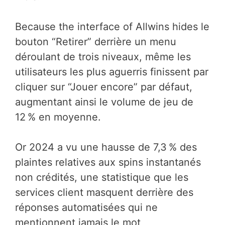
Because the interface of Allwins hides le
bouton “Retirer” derrière un menu
déroulant de trois niveaux, même les
utilisateurs les plus aguerris finissent par
cliquer sur “Jouer encore” par défaut,
augmentant ainsi le volume de jeu de
12 % en moyenne.
Or 2024 a vu une hausse de 7,3 % des
plaintes relatives aux spins instantanés
non crédités, une statistique que les
services client masquent derrière des
réponses automatisées qui ne
mentionnent jamais le mot