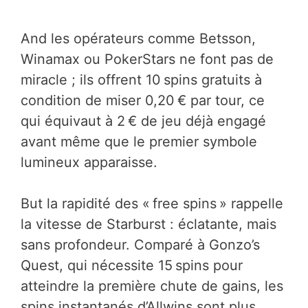
And les opérateurs comme Betsson,
Winamax ou PokerStars ne font pas de
miracle ; ils offrent 10 spins gratuits à
condition de miser 0,20 € par tour, ce
qui équivaut à 2 € de jeu déjà engagé
avant même que le premier symbole
lumineux apparaisse.
But la rapidité des « free spins » rappelle
la vitesse de Starburst : éclatante, mais
sans profondeur. Comparé à Gonzo’s
Quest, qui nécessite 15 spins pour
atteindre la première chute de gains, les
spins instantanés d’Allwins sont plus