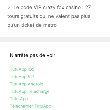
Le code VIP crazy fox casino : 27
tours gratuits qui ne valent pas plus
qu’un ticket de métro
N'arrête pas de voir
TutuApp iOS
TutuApp VIP
TutuApp Android
TutuApp Télécharger
Tutu App
Télécharger TutuApp