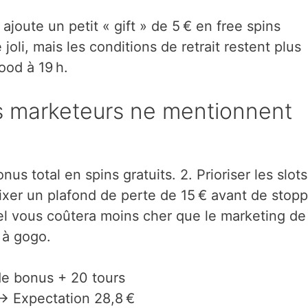
joute un petit « gift » de 5 € en free spins
li, mais les conditions de retrait restent plus
ood à 19 h.
es marketeurs ne mentionnent
us total en spins gratuits. 2. Prioriser les slots
er un plafond de perte de 15 € avant de stopp
cel vous coûtera moins cher que le marketing de
 à gogo.
e bonus + 20 tours
> Expectation 28,8 €