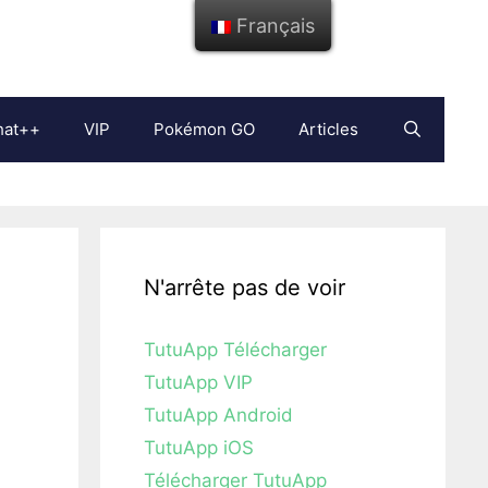
Français
hat++
VIP
Pokémon GO
Articles
N'arrête pas de voir
TutuApp Télécharger
TutuApp VIP
TutuApp Android
TutuApp iOS
Télécharger TutuApp