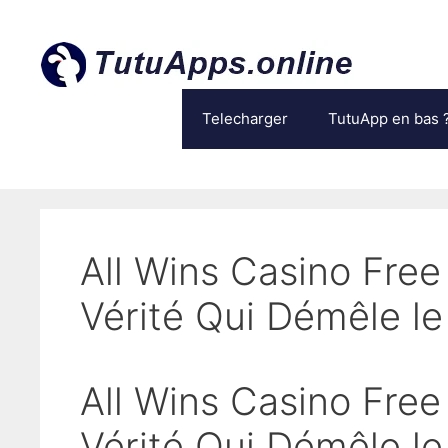
Aller
au
contenu
Telecharger
TutuApp en bas 
All Wins Casino Free
Vérité Qui Démêle l
All Wins Casino Free
Vérité Qui Démêle l