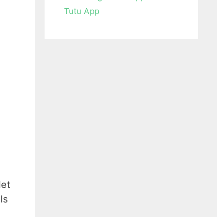
Tutu App
let
ls