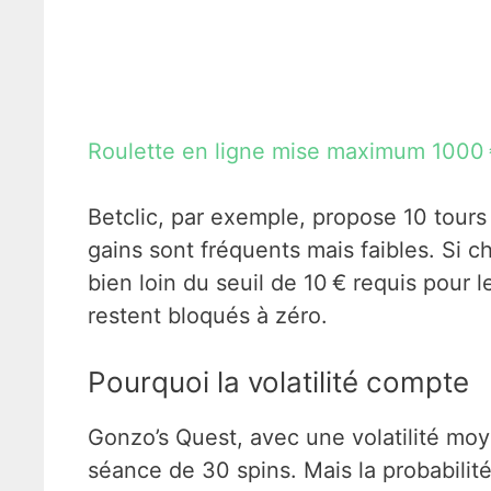
Roulette en ligne mise maximum 1000 € 
Betclic, par exemple, propose 10 tours g
gains sont fréquents mais faibles. Si c
bien loin du seuil de 10 € requis pour l
restent bloqués à zéro.
Pourquoi la volatilité compte
Gonzo’s Quest, avec une volatilité moy
séance de 30 spins. Mais la probabilité