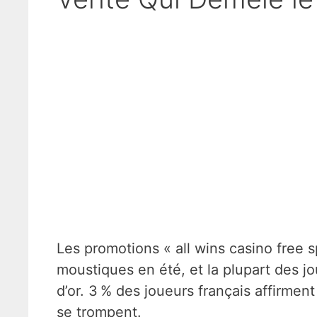
Les promotions « all wins casino free 
moustiques en été, et la plupart des jo
d’or. 3 % des joueurs français affirmen
se trompent.