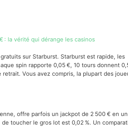
: la vérité qui dérange les casinos
ratuits sur Starburst. Starburst est rapide, les
haque spin rapporte 0,05 €, 10 tours donnent 0,
e retrait. Vous avez compris, la plupart des joue
enne, offre parfois un jackpot de 2 500 € en u
 de toucher le gros lot est 0,02 %. Un comparat