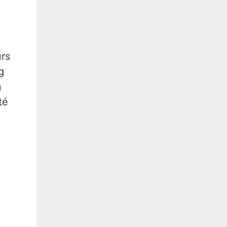
rs
g
n
té