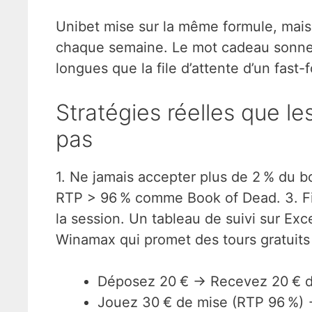
Unibet mise sur la même formule, mais a
chaque semaine. Le mot cadeau sonne jo
longues que la file d’attente d’un fast-f
Stratégies réelles que l
pas
1. Ne jamais accepter plus de 2 % du bon
RTP > 96 % comme Book of Dead. 3. Fix
la session. Un tableau de suivi sur Ex
Winamax qui promet des tours gratuits
Déposez 20 € -> Recevez 20 € d
Jouez 30 € de mise (RTP 96 %) -