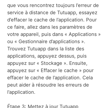
que vous rencontrez toujours l’erreur de
service à distance de Tutuapp, essayez
d’effacer le cache de l’application. Pour
ce faire, allez dans les paramètres de
votre appareil, puis dans « Applications »
ou « Gestionnaire d’applications ».
Trouvez Tutuapp dans la liste des
applications, appuyez dessus, puis
appuyez sur « Stockage ». Ensuite,
appuyez sur « Effacer le cache » pour
effacer le cache de l’application. Cela
peut aider à résoudre les erreurs de
l’application.
Étape 3: Mettez à jour Tutuapp