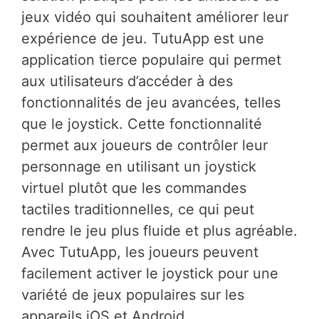
jeux vidéo qui souhaitent améliorer leur
expérience de jeu. TutuApp est une
application tierce populaire qui permet
aux utilisateurs d’accéder à des
fonctionnalités de jeu avancées, telles
que le joystick. Cette fonctionnalité
permet aux joueurs de contrôler leur
personnage en utilisant un joystick
virtuel plutôt que les commandes
tactiles traditionnelles, ce qui peut
rendre le jeu plus fluide et plus agréable.
Avec TutuApp, les joueurs peuvent
facilement activer le joystick pour une
variété de jeux populaires sur les
appareils iOS et Android.