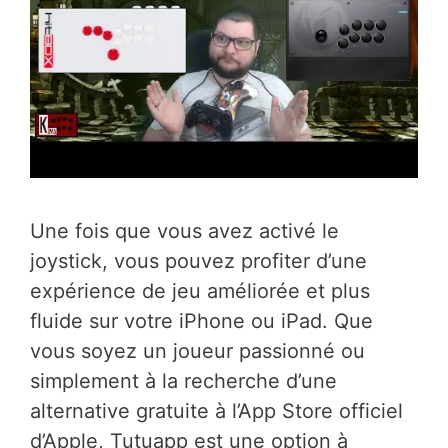
Une fois que vous avez activé le
joystick, vous pouvez profiter d’une
expérience de jeu améliorée et plus
fluide sur votre iPhone ou iPad. Que
vous soyez un joueur passionné ou
simplement à la recherche d’une
alternative gratuite à l’App Store officiel
d’Apple, Tutuapp est une option à