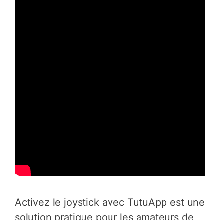
Activez le joystick avec TutuApp est une
solution pratique pour les amateurs de