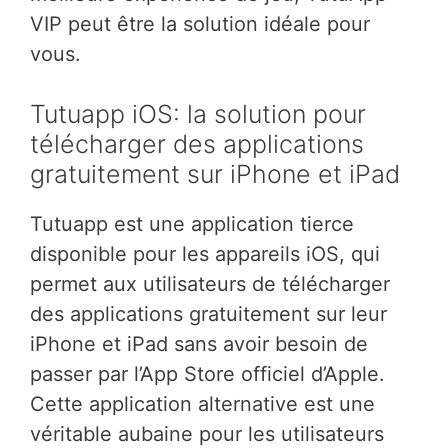
VIP peut être la solution idéale pour
vous.
Tutuapp iOS: la solution pour
télécharger des applications
gratuitement sur iPhone et iPad
Tutuapp est une application tierce
disponible pour les appareils iOS, qui
permet aux utilisateurs de télécharger
des applications gratuitement sur leur
iPhone et iPad sans avoir besoin de
passer par l’App Store officiel d’Apple.
Cette application alternative est une
véritable aubaine pour les utilisateurs