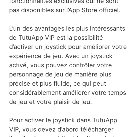
fonctionnalités exclusives qui ne sont
pas disponibles sur l’App Store officiel.
L’un des avantages les plus intéressants
de TutuApp VIP est la possibilité
d’activer un joystick pour améliorer votre
expérience de jeu. Avec un joystick
activé, vous pouvez contrôler votre
personnage de jeu de manière plus
précise et plus fluide, ce qui peut
considérablement améliorer votre temps
de jeu et votre plaisir de jeu.
Pour activer le joystick dans TutuApp
VIP, vous devez d’abord télécharger