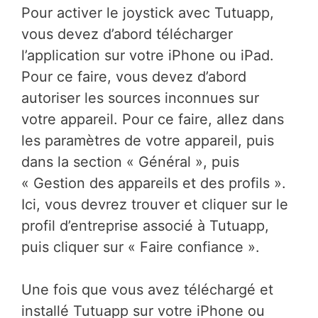
Pour activer le joystick avec Tutuapp,
vous devez d’abord télécharger
l’application sur votre iPhone ou iPad.
Pour ce faire, vous devez d’abord
autoriser les sources inconnues sur
votre appareil. Pour ce faire, allez dans
les paramètres de votre appareil, puis
dans la section « Général », puis
« Gestion des appareils et des profils ».
Ici, vous devrez trouver et cliquer sur le
profil d’entreprise associé à Tutuapp,
puis cliquer sur « Faire confiance ».
Une fois que vous avez téléchargé et
installé Tutuapp sur votre iPhone ou