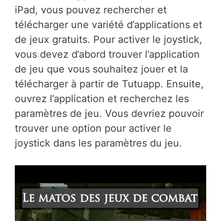
iPad, vous pouvez rechercher et
télécharger une variété d’applications et
de jeux gratuits. Pour activer le joystick,
vous devez d’abord trouver l’application
de jeu que vous souhaitez jouer et la
télécharger à partir de Tutuapp. Ensuite,
ouvrez l’application et recherchez les
paramètres de jeu. Vous devriez pouvoir
trouver une option pour activer le
joystick dans les paramètres du jeu.