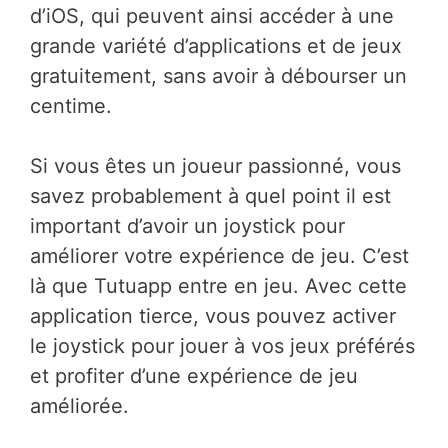
d’iOS, qui peuvent ainsi accéder à une
grande variété d’applications et de jeux
gratuitement, sans avoir à débourser un
centime.
Si vous êtes un joueur passionné, vous
savez probablement à quel point il est
important d’avoir un joystick pour
améliorer votre expérience de jeu. C’est
là que Tutuapp entre en jeu. Avec cette
application tierce, vous pouvez activer
le joystick pour jouer à vos jeux préférés
et profiter d’une expérience de jeu
améliorée.