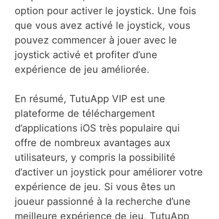
option pour activer le joystick. Une fois
que vous avez activé le joystick, vous
pouvez commencer à jouer avec le
joystick activé et profiter d’une
expérience de jeu améliorée.
En résumé, TutuApp VIP est une
plateforme de téléchargement
d’applications iOS très populaire qui
offre de nombreux avantages aux
utilisateurs, y compris la possibilité
d’activer un joystick pour améliorer votre
expérience de jeu. Si vous êtes un
joueur passionné à la recherche d’une
meilleure expérience de jeu, TutuApp