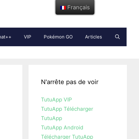
Français
hat++
VIP
Pokémon GO
Articles
N'arrête pas de voir
TutuApp VIP
TutuApp Télécharger
TutuApp
TutuApp Android
Télécharger TutuApp