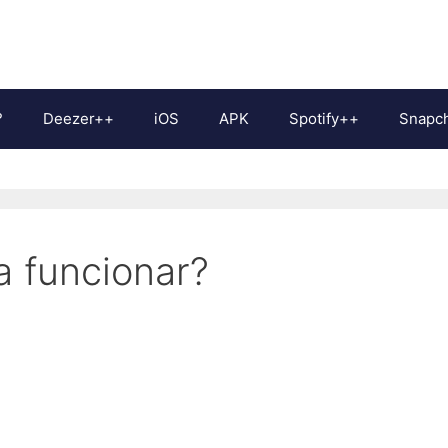
?
Deezer++
iOS
APK
Spotify++
Snapc
a funcionar?