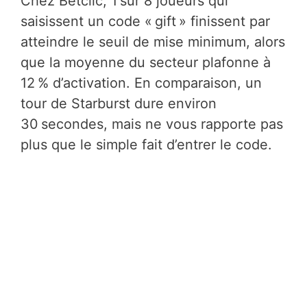
Chez Betclic, 1 sur 8 joueurs qui
saisissent un code « gift » finissent par
atteindre le seuil de mise minimum, alors
que la moyenne du secteur plafonne à
12 % d’activation. En comparaison, un
tour de Starburst dure environ
30 secondes, mais ne vous rapporte pas
plus que le simple fait d’entrer le code.