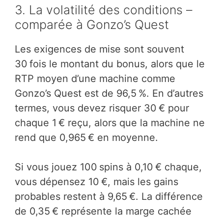
3. La volatilité des conditions –
comparée à Gonzo’s Quest
Les exigences de mise sont souvent
30 fois le montant du bonus, alors que le
RTP moyen d’une machine comme
Gonzo’s Quest est de 96,5 %. En d’autres
termes, vous devez risquer 30 € pour
chaque 1 € reçu, alors que la machine ne
rend que 0,965 € en moyenne.
Si vous jouez 100 spins à 0,10 € chaque,
vous dépensez 10 €, mais les gains
probables restent à 9,65 €. La différence
de 0,35 € représente la marge cachée