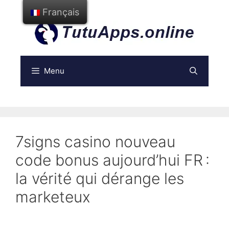
Aller
Français
au
contenu
Menu
7signs casino nouveau
code bonus aujourd’hui FR :
la vérité qui dérange les
marketeux