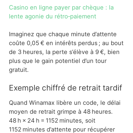
Casino en ligne payer par chèque : la
lente agonie du rétro‑paiement
Imaginez que chaque minute d’attente
coûte 0,05 € en intérêts perdus ; au bout
de 3 heures, la perte s’élève à 9 €, bien
plus que le gain potentiel d’un tour
gratuit.
Exemple chiffré de retrait tardif
Quand Winamax libère un code, le délai
moyen de retrait grimpe à 48 heures.
48 h × 24 h = 1152 minutes, soit
1152 minutes d’attente pour récupérer