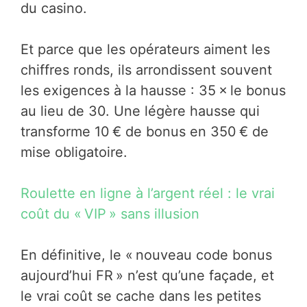
du casino.
Et parce que les opérateurs aiment les
chiffres ronds, ils arrondissent souvent
les exigences à la hausse : 35 × le bonus
au lieu de 30. Une légère hausse qui
transforme 10 € de bonus en 350 € de
mise obligatoire.
Roulette en ligne à l’argent réel : le vrai
coût du « VIP » sans illusion
En définitive, le « nouveau code bonus
aujourd’hui FR » n’est qu’une façade, et
le vrai coût se cache dans les petites