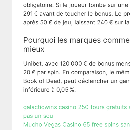
obligatoire. Si le joueur tombe sur un
291 € avant de toucher le bonus. Le pro
après 50 € de jeu, laissant 240 € sur la
Pourquoi les marques comme U
mieux
Unibet, avec 120 000 € de bonus mensu
20 € par spin. En comparaison, le même
Book of Dead, peut déclencher un gain 
inférieure à 0,05 %.
galacticwins casino 250 tours gratuits 
pas un sou
Mucho Vegas Casino 65 free spins san