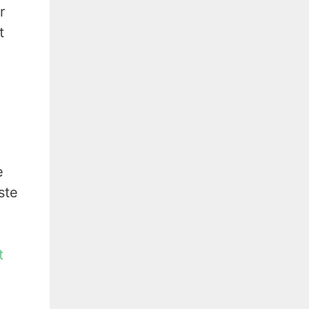
r
t
e
ste
t