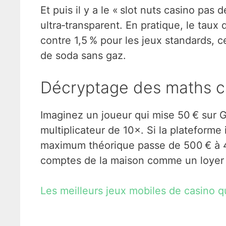
Et puis il y a le « slot nuts casino pa
ultra‑transparent. En pratique, le taux 
contre 1,5 % pour les jeux standards, c
de soda sans gaz.
Décryptage des maths ca
Imaginez un joueur qui mise 50 € sur 
multiplicateur de 10×. Si la plateforme
maximum théorique passe de 500 € à 47
comptes de la maison comme un loyer
Les meilleurs jeux mobiles de casino qu