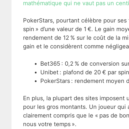
mathématique qui ne vaut pas un cent
PokerStars, pourtant célèbre pour ses t
spin » d’une valeur de 1 €. Le gain moy
rendement de 12 % sur le coût de la mi
gain et le considèrent comme négligea
Bet365 : 0,2 % de conversion sur 
Unibet : plafond de 20 € par spin
PokerStars : rendement moyen de
En plus, la plupart des sites imposent 
pour les gros montants. Un joueur qui a
clairement compris que le « pas de bon
nous votre temps ».