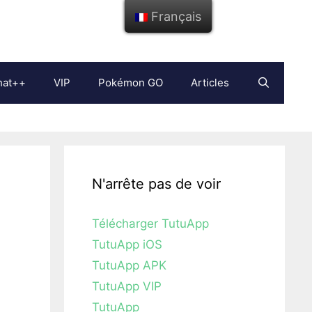
Français
hat++
VIP
Pokémon GO
Articles
N'arrête pas de voir
Télécharger TutuApp
TutuApp iOS
TutuApp APK
TutuApp VIP
TutuApp