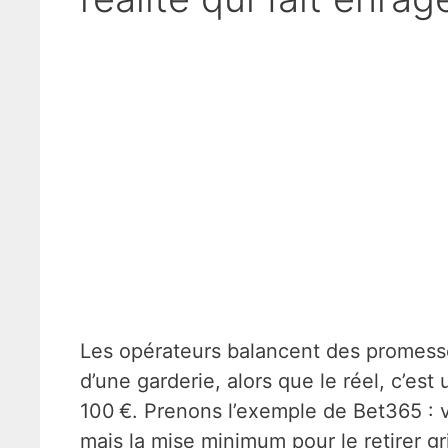
Les opérateurs balancent des promesse
d’une garderie, alors que le réel, c’es
100 €. Prenons l’exemple de Bet365 : v
mais la mise minimum pour le retirer g