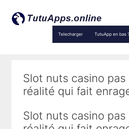
Aller
au
contenu
Telecharger
TutuApp en bas 
Slot nuts casino pas
réalité qui fait enrag
Slot nuts casino pas
réalité qui fait enrag