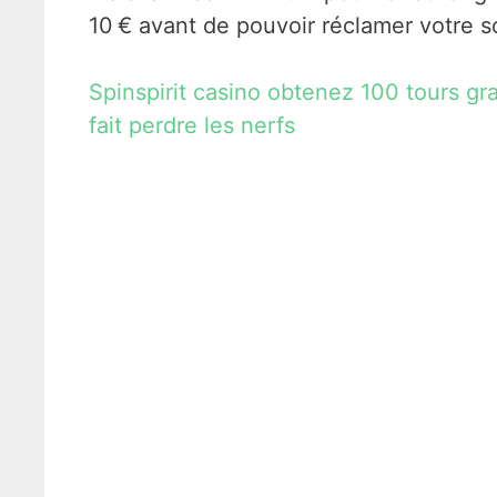
10 € avant de pouvoir réclamer votre s
Spinspirit casino obtenez 100 tours gra
fait perdre les nerfs