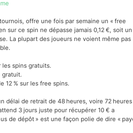
ime
ournois, offre une fois par semaine un « free
en sur ce spin ne dépasse jamais 0,12 €, soit un
se. La plupart des joueurs ne voient même pas 
ble.
les spins gratuits.
 gratuit.
 12 % sur les free spins.
un délai de retrait de 48 heures, voire 72 heures
ttend 3 jours juste pour récupérer 10 € a
us de dépôt » est une façon polie de dire « pay