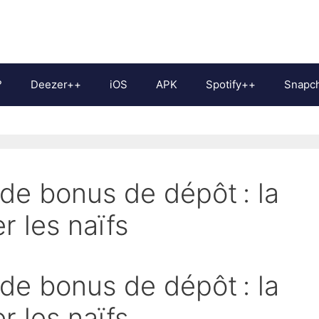
?
Deezer++
iOS
APK
Spotify++
Snapc
 de bonus de dépôt : la
er les naïfs
 de bonus de dépôt : la
er les naïfs