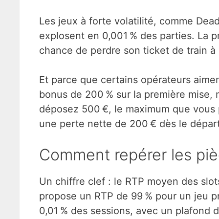
Les jeux à forte volatilité, comme Dead
explosent en 0,001 % des parties. La p
chance de perdre son ticket de train 
Et parce que certains opérateurs aiment
bonus de 200 % sur la première mise, m
déposez 500 €, le maximum que vous p
une perte nette de 200 € dès le départ
Comment repérer les piè
Un chiffre clef : le RTP moyen des slot
propose un RTP de 99 % pour un jeu prom
0,01 % des sessions, avec un plafond de