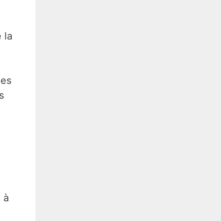
 la
des
s
 à