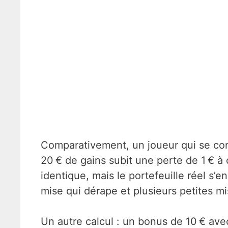
Comparativement, un joueur qui se con
20 € de gains subit une perte de 1 € 
identique, mais le portefeuille réel s’e
mise qui dérape et plusieurs petites mi
Un autre calcul : un bonus de 10 € ave