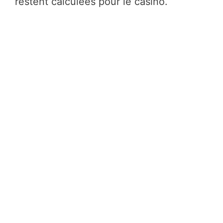
restent calculées pour le casino.