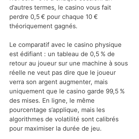
d’autres termes, le casino vous fait
perdre 0,5 € pour chaque 10 €
théoriquement gagnés.
Le comparatif avec le casino physique
est édifiant : un tableau de 0,5 % de
retour au joueur sur une machine à sous
réelle ne veut pas dire que le joueur
verra son argent augmenter, mais
uniquement que le casino garde 99,5 %
des mises. En ligne, le même
pourcentage s’applique, mais les
algorithmes de volatilité sont calibrés
pour maximiser la durée de jeu.