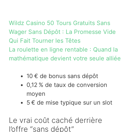
Wildz Casino 50 Tours Gratuits Sans
Wager Sans Dépôt : La Promesse Vide
Qui Fait Tourner les Têtes
La roulette en ligne rentable : Quand la
mathématique devient votre seule alliée
10 € de bonus sans dépôt
0,12 % de taux de conversion
moyen
5 € de mise typique sur un slot
Le vrai coût caché derrière
l’offre “sans dépôt”