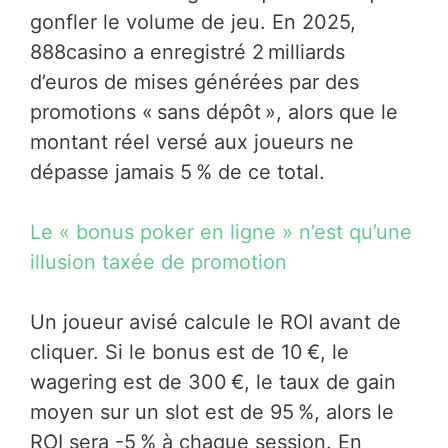
gonfler le volume de jeu. En 2025,
888casino a enregistré 2 milliards
d’euros de mises générées par des
promotions « sans dépôt », alors que le
montant réel versé aux joueurs ne
dépasse jamais 5 % de ce total.
Le « bonus poker en ligne » n’est qu’une
illusion taxée de promotion
Un joueur avisé calcule le ROI avant de
cliquer. Si le bonus est de 10 €, le
wagering est de 300 €, le taux de gain
moyen sur un slot est de 95 %, alors le
ROI sera -5 % à chaque session. En