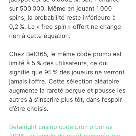
sur 500 000. Même en jouant 1 000
spins, la probabilité reste inférieure à
0,2 %. Le « free spin » offert ne change
rien à cette équation.
Chez Bet365, le même code promo est
limité à 5 % des utilisateurs, ce qui
signifie que 95 % des joueurs ne verront
jamais l’offre. Cette sélection aléatoire
augmente la rareté perçue et pousse les
autres à s’inscrire plus tôt, dans l’espoir
d’être choisis.
Betalright casino code promo bonus