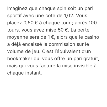
Imaginez que chaque spin soit un pari
sportif avec une cote de 1,02. Vous
placez 0,50 € à chaque tour ; après 100
tours, vous avez misé 50 €. La perte
moyenne sera de 1 €, alors que le casino
a déjà encaissé la commission sur le
volume de jeu. C’est l’équivalent d’un
bookmaker qui vous offre un pari gratuit,
mais qui vous facture la mise invisible à
chaque instant.