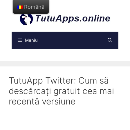
Treci
Română
la
conținut
Meniu
TutuApp Twitter: Cum să
descărcați gratuit cea mai
recentă versiune