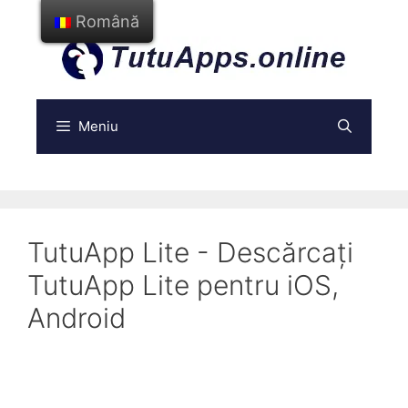
Treci
Română
la
conținut
Meniu
TutuApp Lite - Descărcați
TutuApp Lite pentru iOS,
Android