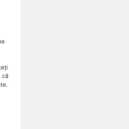
ne
eți
ă că
te.