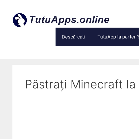
Treci
la
conținut
Descărcați
TutuApp la parter 
Păstrați Minecraft la