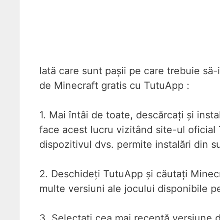
Iată care sunt pașii pe care trebuie să
de Minecraft gratis cu TutuApp :
1. Mai întâi de toate, descărcați și ins
face acest lucru vizitând site-ul oficia
dispozitivul dvs. permite instalări din
2. Deschideți TutuApp și căutați Minecr
multe versiuni ale jocului disponibile 
3. Selectați cea mai recentă versiune d