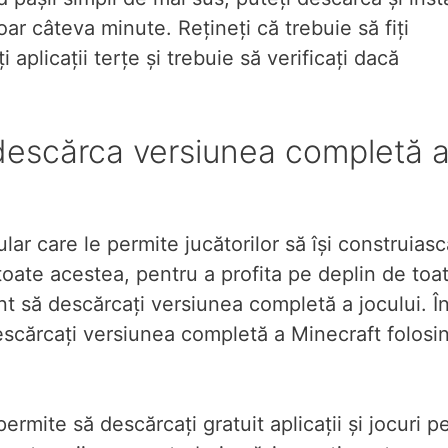
ar câteva minute. Rețineți că trebuie să fiți
 aplicații terțe și trebuie să verificați dacă
descărca versiunea completă 
ar care le permite jucătorilor să își construiasc
toate acestea, pentru a profita pe deplin de toa
nt să descărcați versiunea completă a jocului. Î
escărcați versiunea completă a Minecraft folosi
ermite să descărcați gratuit aplicații și jocuri p