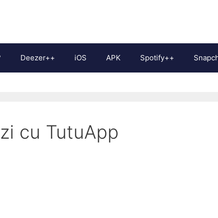
?
Deezer++
iOS
APK
Spotify++
Snapc
 zi cu TutuApp