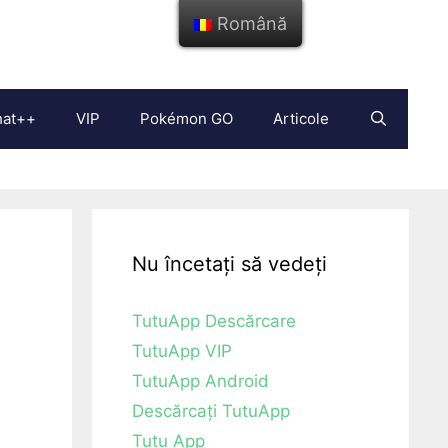
Română
hat++
VIP
Pokémon GO
Articole
Nu încetați să vedeți
TutuApp Descărcare
TutuApp VIP
TutuApp Android
Descărcați TutuApp
Tutu App