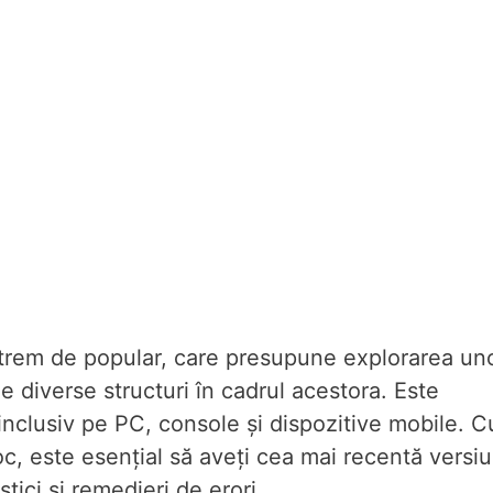
xtrem de popular, care presupune explorarea un
e diverse structuri în cadrul acestora. Este
 inclusiv pe PC, console și dispozitive mobile. C
c, este esențial să aveți cea mai recentă versi
tici și remedieri de erori.