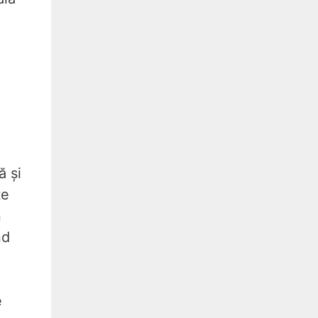
a
ă și
te
n
nd
e