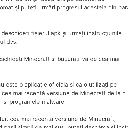
mat și puteți urmări progresul acesteia din bar
deschideți fișierul apk și urmați instrucțiunile
ul dvs.
deschideți Minecraft și bucurați-vă de cea mai
este o aplicație oficială și că o utilizați pe
ți cea mai recentă versiune de Minecraft de la o
ii și programele malware.
atuit cea mai recentă versiune de Minecraft,
pașii simpli de mai sus, puteți descărca și inst