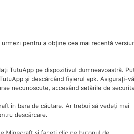
-i urmezi pentru a obține cea mai recentă versiu
talați TutuApp pe dispozitivul dumneavoastră. Put
l TutuApp și descărcând fișierul apk. Asigurați-v
 surse necunoscute, accesând setările de securita
aft în bara de căutare. Ar trebui să vedeți mai
pentru descărcare.
e Minecraft și faceți clic pe butonul de