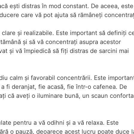
dacă ești distras în mod constant. De aceea, este
aducere care vă pot ajuta să rămâneți concentraț
 clare și realizabile. Este important să definiți c
săptămână și să vă concentrați asupra acestor
t și vă împiedică să fiți distras de sarcini mai
ediu calm și favorabil concentrării. Este importan
 a fi deranjat, fie acasă, fie într-o cafenea. De
ți că aveți o iluminare bună, un scaun conforta
ulate pentru a vă odihni și a vă relaxa. Este
 fără o pauză, deoarece acest lucru poate duce l