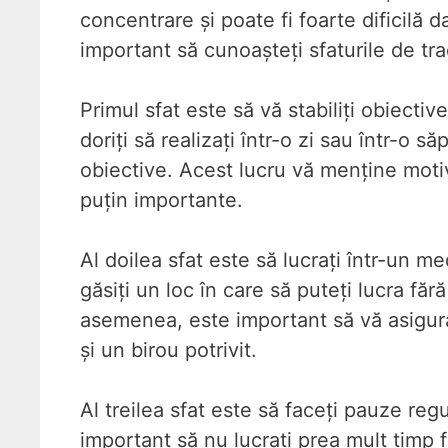
concentrare și poate fi foarte dificilă 
important să cunoașteți sfaturile de tr
Primul sfat este să vă stabiliți obiective
doriți să realizați într-o zi sau într-o 
obiective. Acest lucru vă menține motiva
puțin importante.
Al doilea sfat este să lucrați într-un m
găsiți un loc în care să puteți lucra fără
asemenea, este important să vă asigura
și un birou potrivit.
Al treilea sfat este să faceți pauze reg
important să nu lucrați prea mult timp