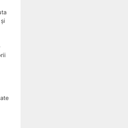
uta
și
e
rii
tate