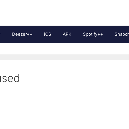
?
Deezer++
iOS
APK
Spotify++
Snapc
used