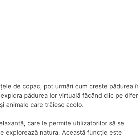
ințele de copac, pot urmări cum crește pădurea î
explora pădurea lor virtuală făcând clic pe diferi
și animale care trăiesc acolo.
laxantă, care le permite utilizatorilor să se
ce explorează natura. Această funcție este