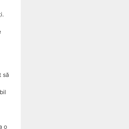
i.
e
t să
bil
a o