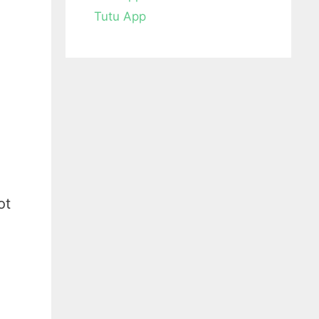
Tutu App
ot