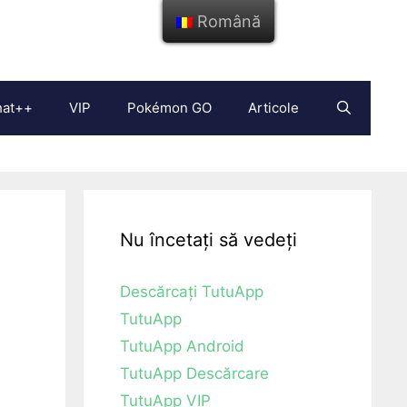
Română
hat++
VIP
Pokémon GO
Articole
Nu încetați să vedeți
Descărcați TutuApp
TutuApp
TutuApp Android
TutuApp Descărcare
TutuApp VIP