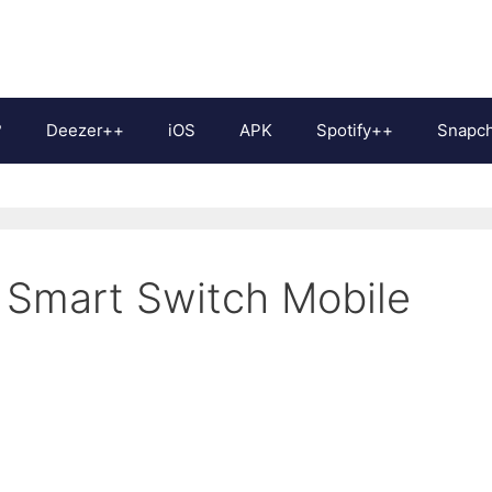
?
Deezer++
iOS
APK
Spotify++
Snapc
 Smart Switch Mobile