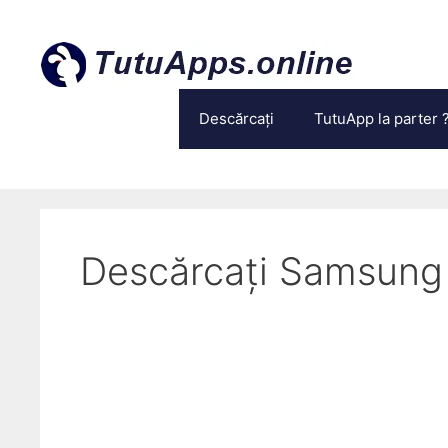
Treci
la
conținut
Descărcați
TutuApp la parter 
Descărcați Samsung