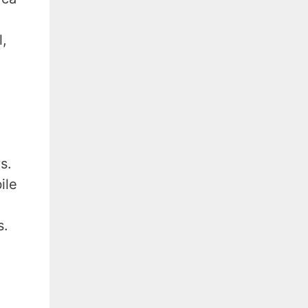
l,
s.
ile
s.