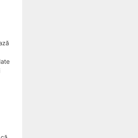
ază
date
i
 că