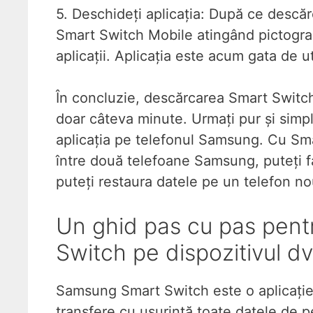
5. Deschideți aplicația: După ce descărc
Smart Switch Mobile atingând pictogra
aplicații. Aplicația este acum gata de ut
În concluzie, descărcarea Smart Switch
doar câteva minute. Urmați pur și simpl
aplicația pe telefonul Samsung. Cu Sma
între două telefoane Samsung, puteți f
puteți restaura datele pe un telefon no
Un ghid pas cu pas pent
Switch pe dispozitivul dv
Samsung Smart Switch este o aplicație mo
transfere cu ușurință toate datele de 