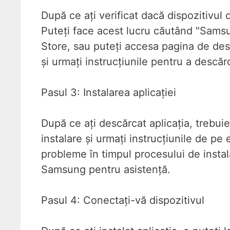
După ce ați verificat dacă dispozitivul 
Puteți face acest lucru căutând "Sams
Store, sau puteți accesa pagina de de
și urmați instrucțiunile pentru a descărc
Pasul 3: Instalarea aplicației
După ce ați descărcat aplicația, trebuie 
instalare și urmați instrucțiunile de pe
probleme în timpul procesului de instala
Samsung pentru asistență.
Pasul 4: Conectați-vă dispozitivul