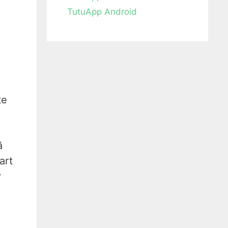
TutuApp Android
te
ă
art
y