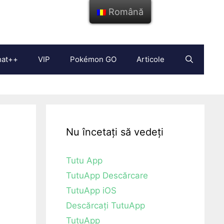
Română
hat++
VIP
Pokémon GO
Articole
Nu încetați să vedeți
Tutu App
TutuApp Descărcare
TutuApp iOS
Descărcați TutuApp
TutuApp