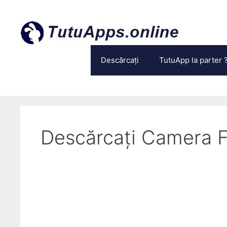
Treci
la
conținut
Descărcați
TutuApp la parter 
Descărcați Camera 