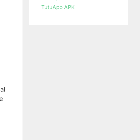
TutuApp APK
al
ne