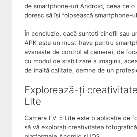
de smartphone-uri Android, ceea ce o 
doresc să își folosească smartphone-ul p
În concluzie, dacă sunteți cinefil sau 
APK este un must-have pentru smartph
avansate de control al camerei, de foc
cu modul de stabilizare a imaginii, acea
de înaltă calitate, demne de un profesi
Explorează-ți creativita
Lite
Camera FV-5 Lite este o aplicație de fo
să vă explorați creativitatea fotografic
platformele Android și IOS.