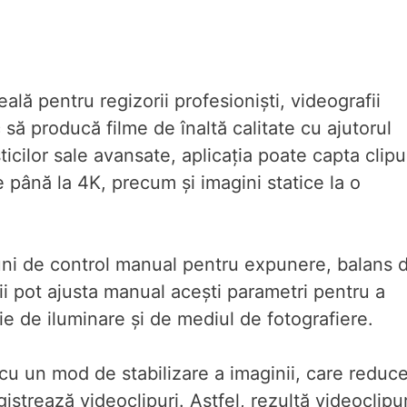
lă pentru regizorii profesioniști, videografii
 să producă filme de înaltă calitate cu ajutorul
ticilor sale avansate, aplicația poate capta clipu
de până la 4K, precum și imagini statice la o
iuni de control manual pentru expunere, balans 
orii pot ajusta manual acești parametri pentru a
ie de iluminare și de mediul de fotografiere.
cu un mod de stabilizare a imaginii, care reduc
strează videoclipuri. Astfel, rezultă videoclipur