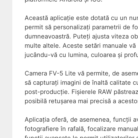
Această aplicație este dotată cu un nu
permit să personalizați parametrii de fo
dumneavoastră. Puteți ajusta viteza obtu
multe altele. Aceste setări manuale vă p
jucându-vă cu lumina, culoarea și pro
Camera FV-5 Lite vă permite, de aseme
să capturați imagini de înaltă calitate cu
post-producție. Fișierele RAW păstreaz
posibilă retușarea mai precisă a acestora
Aplicația oferă, de asemenea, funcții av
fotografiere în rafală, focalizare manua