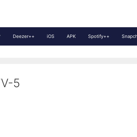
?
Deezer++
iOS
APK
Spotify++
Snapc
FV-5