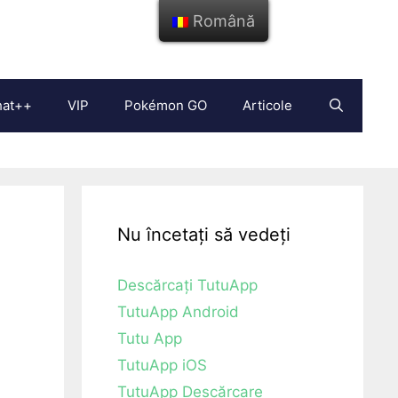
Română
hat++
VIP
Pokémon GO
Articole
Nu încetați să vedeți
Descărcați TutuApp
TutuApp Android
Tutu App
TutuApp iOS
TutuApp Descărcare