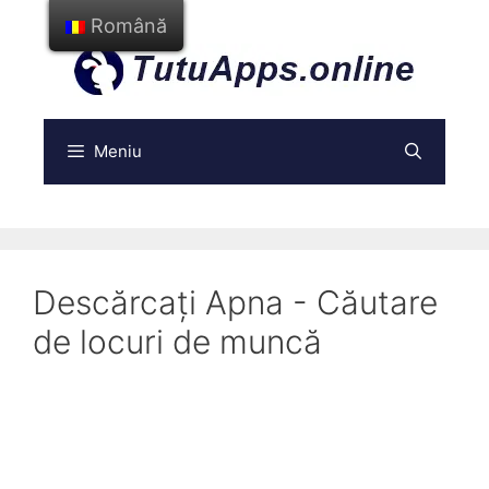
Treci
Română
la
conținut
Meniu
Descărcați Apna - Căutare
de locuri de muncă