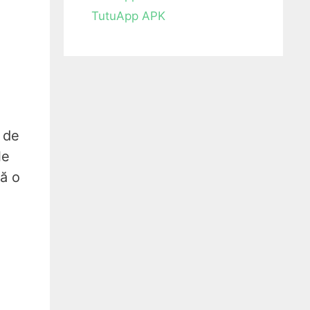
TutuApp APK
 de
le
ră o