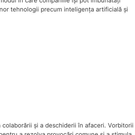
e modul în care companiile își pot îmbunătăți
unor tehnologii precum inteligența artificială și
olaborării și a deschiderii în afaceri. Vorbitorii
 pentru a rezolva provocări comune și a stimula