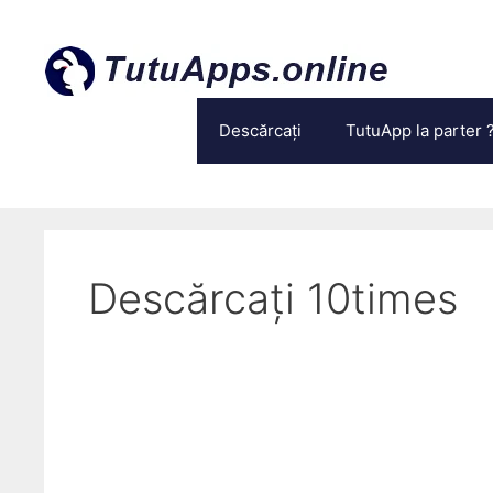
Treci
la
conținut
Descărcați
TutuApp la parter 
Descărcați 10times