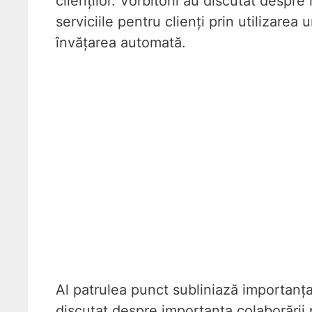
clienților. Vorbitorii au discutat despr
serviciile pentru clienți prin utilizarea 
învățarea automată.
Al patrulea punct subliniază importanța c
discutat despre importanța colaborării