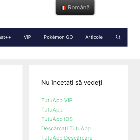
Română
hat++
VIP
Pokémon GO
Articole
Nu încetați să vedeți
TutuApp VIP
TutuApp
TutuApp iOS
Descărcați TutuApp
TutuApp Descărcare