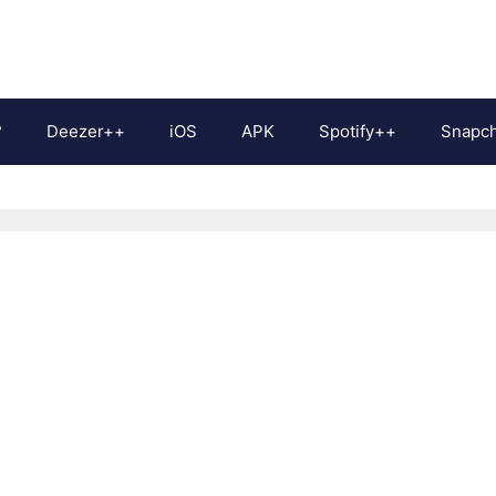
?
Deezer++
iOS
APK
Spotify++
Snapc