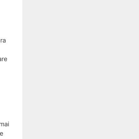
ra
are
 mai
te