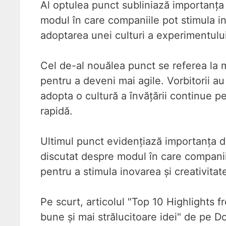
Al optulea punct subliniază importanța i
modul în care companiile pot stimula ino
adoptarea unei culturi a experimentului
Cel de-al nouălea punct se referea la m
pentru a deveni mai agile. Vorbitorii a
adopta o cultură a învățării continue p
rapidă.
Ultimul punct evidențiază importanța dive
discutat despre modul în care companiil
pentru a stimula inovarea și creativitat
Pe scurt, articolul "Top 10 Highlights
bune și mai strălucitoare idei" de pe 