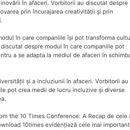
novării în afaceri. Vorbitorii au discutat despre
varea prin încurajarea creativității și prin
.
odul în care companiile își pot transforma cultu
u discutat despre modul în care companiile pot
entru a se adapta la mediul de afaceri în schimb
rsității și a incluziunii în afaceri. Vorbitorii au
e pot crea medii de lucru incluzive și diverse
ea.
 from the 10 Times Conference: A Recap de cele
Download 10times evidențiază cele mai importan