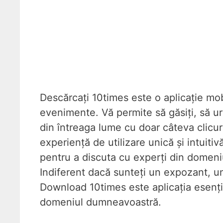
Descărcați 10times este o aplicație mob
evenimente. Vă permite să găsiți, să ur
din întreaga lume cu doar câteva clicuri
experiență de utilizare unică și intuiti
pentru a discuta cu experți din domeni
Indiferent dacă sunteți un expozant, u
Download 10times este aplicația esenția
domeniul dumneavoastră.