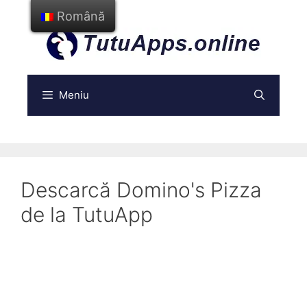
Treci
Română
la
conținut
Meniu
Descarcă Domino's Pizza
de la TutuApp