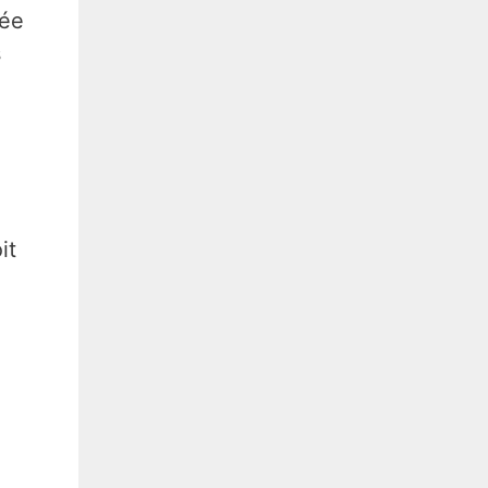
sée
s
it