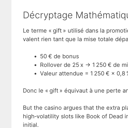
Décryptage Mathématique
Le terme « gift » utilisé dans la promot
valent rien tant que la mise totale dép
50 € de bonus
Rollover de 25 x → 1 250 € de m
Valeur attendue = 1 250 € × 0,8 
Donc le « gift » équivaut à une perte a
But the casino argues that the extra p
high‑volatility slots like Book of Dead 
initial.