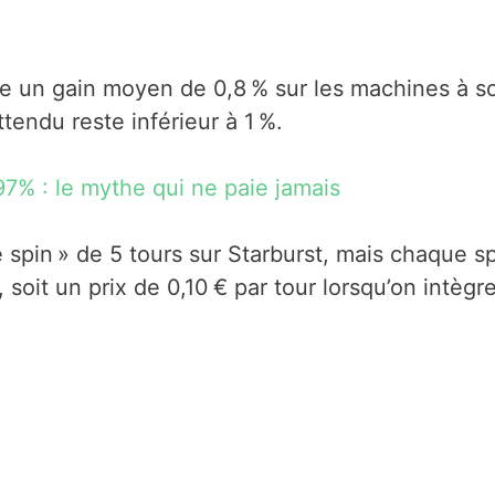
e un gain moyen de 0,8 % sur les machines à s
tendu reste inférieur à 1 %.
7% : le mythe qui ne paie jamais
 spin » de 5 tours sur Starburst, mais chaque s
soit un prix de 0,10 € par tour lorsqu’on intègre