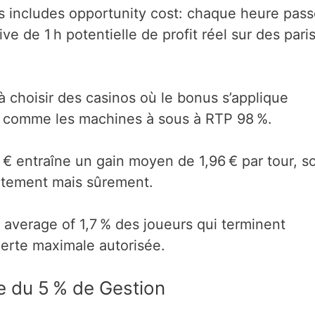
s includes opportunity cost: chaque heure pas
e de 1 h potentielle de profit réel sur des pari
 à choisir des casinos où le bonus s’applique
é, comme les machines à sous à RTP 98 %.
 entraîne un gain moyen de 1,96 € par tour, so
ntement mais sûrement.
average of 1,7 % des joueurs qui terminent
perte maximale autorisée.
 du 5 % de Gestion