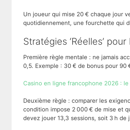
Un joueur qui mise 20 € chaque jour ver
quotidiennement, une fourchette qui d
Stratégies ‘Réelles’ pour
Première règle mentale : ne jamais ac
0,5. Exemple : 30 € de bonus pour 90 €
Casino en ligne francophone 2026 : le
Deuxième règle : comparer les exigenc
condition impose 2 000 € de mise et q
devez jouer 13,3 sessions, soit 3 h de