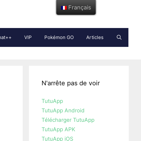
Français
hat++
VIP
Pokémon GO
Articles
N'arrête pas de voir
TutuApp
TutuApp Android
Télécharger TutuApp
TutuApp APK
TutuApp iOS