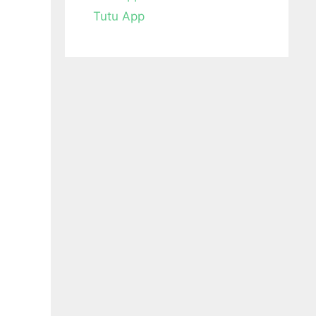
Tutu App