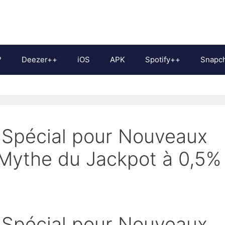
?
Deezer++
iOS
APK
Spotify++
Snapc
 Spécial pour Nouveaux
 Mythe du Jackpot à 0,5%
 Spécial pour Nouveaux