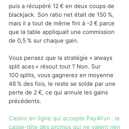
puis a récupéré 12 € en deux coups de
blackjack. Son ratio net était de 150 %,
mais il a tout de même fini à -2 € parce
que la table appliquait une commission
de 0,5 % sur chaque gain.
Vous pensez que la stratégie « always
split aces » résout tout ? Non. Sur
100 splits, vous gagnerez en moyenne
48 % des fois, le reste se solde par une
perte de 2 €, ce qui annule les gains
précédents.
Casino en ligne qui accepte Pay4Fun : le
casse-tête des promos qui ne valent rien