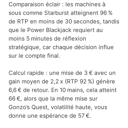
Comparaison éclair : les machines à
sous comme Starburst atteignent 96 %
de RTP en moins de 30 secondes, tandis
que le Power Blackjack requiert au
moins 5 minutes de réflexion
stratégique, car chaque décision influe
sur le compte final.
Calcul rapide : une mise de 3 € avec un
gain moyen de 2,2 x (RTP 92 %) génère
6,6 € de retour. En 10 mains, cela atteint
66 €, alors que la même mise sur
Gonzo’s Quest, volatilité haute, vous
donne une espérance de 57 €.